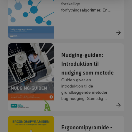
forskellige
forflytningsalgoritmer. En
forflytningsalgoritme er en
trinvis beskrivelse af,
hvordan en forflytning eller
et valg af det bedste
hjælpemiddel kan
gennemføres.
Nudging-guiden:
Introduktion til
nudging som metode
Guiden giver en
introduktion til de
grundlæggende metoder
bag nudging. Samtidig
giver den forslag til,
hvordan I kan inddrage
hele arbejdspladsen i at en
proces i fire faser, hvor
Ergonomipyramide -
problemstillinger, ideer og