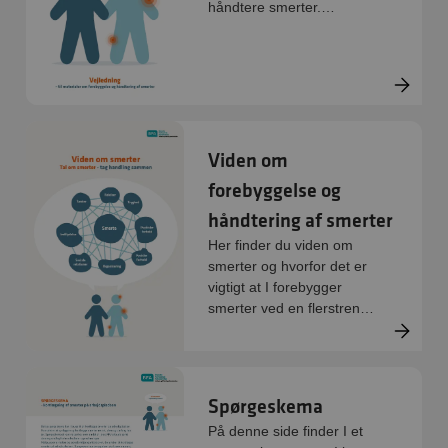
håndtere smerter.
Materialet er en A3, der
foldes på midten og derved
bliver til et A4 hæfte.
Viden om
forebyggelse og
håndtering af smerter
Her finder du viden om
smerter og hvorfor det er
vigtigt at I forebygger
smerter ved en flerstrenget
indsats.
Spørgeskema
På denne side finder I et