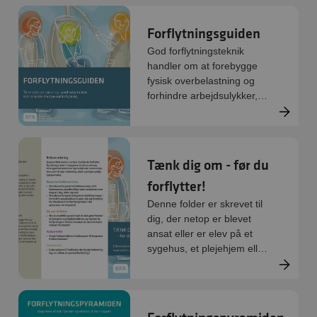
forflytningsvejlederens rolle
og opgaver.
Forflytningsguiden
God forflytningsteknik
handler om at forebygge
fysisk overbelastning og
forhindre arbejdsulykker,
som følge af forflytning.
Tænk dig om - før du
forflytter!
Denne folder er skrevet til
dig, der netop er blevet
ansat eller er elev på et
sygehus, et plejehjem eller
i hjemmeplejen.