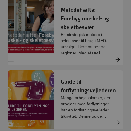
det mentale velvære.
Metodehæfte:
Forebyg muskel- og
skeletbesvær
En strategisk metode i
seks faser til brug i MED-
udvalget i kommuner og
regioner. Med afsæt i
årshjulet og de data om
arbejdsmiljøet, I allerede
har.
Guide til
forflytningsvejlederen
Mange arbejdspladser, der
arbejder med forflytninger,
har en forflytningsvejleder
tilknyttet. Denne guide
givere en kort
gennemgang af