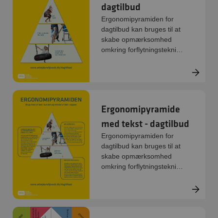
dagtilbud
løsninger udspringer af
jeres egen dagligdag.
Ergonomipyramiden for
dagtilbud kan bruges til at
skabe opmærksomhed
omkring forflytningsteknik i
hverdagen.
Ergonomipyramide
med tekst - dagtilbud
Ergonomipyramiden for
dagtilbud kan bruges til at
skabe opmærksomhed
omkring forflytningsteknik i
hverdagen.