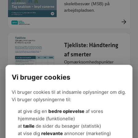
skeletbesvær (MSB) på
arbejdspladsen.
Tjekliste: Håndtering
af smerter
Opmærksomhedspunkter
til MED/SU og leder. Brug
denne liste som inspiration
Vi bruger cookies
til at fastholde og støtte
medarbejdere med
Vi bruger cookies til at indsamle oplysninger om dig.
muskel- og skeletbesvær.
Vi bruger oplysningerne til:
at give dig en
bedre oplevelse
af vores
Flip-Flap: Forflyt med
hjemmeside (funktionelle)
at
tælle
de sider du besøger (statistik)
omtanke
at vise dig
relevante
annoncer (marketing)
Flip flappen tager