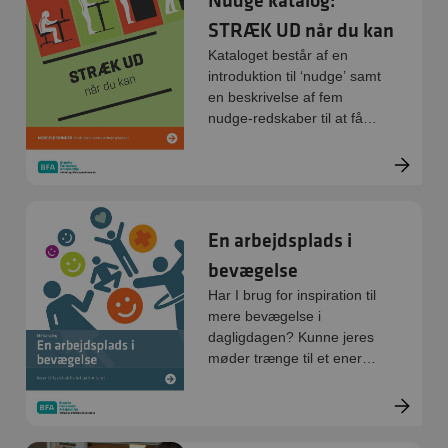
Nudge katalog:
STRÆK UD når du kan
Kataloget består af en
introduktion til ‘nudge’ samt
en beskrivelse af fem
nudge-redskaber til at få
mere bevægelse i
hverdagen.
En arbejdsplads i
bevægelse
Har I brug for inspiration til
mere bevægelse i
dagligdagen? Kunne jeres
møder trænge til et energi-
boost? Med få, enkelte
øvelser og aktiviteter på
kontoret, kan du være med
til at øge trivslen og styrke