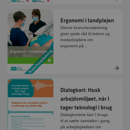
trænger til et lille løft.
Ergonomi i tandplejen
Denne branchevejledning
giver gode råd til ledere og
medarbejdere om
ergonomi på
arbejdspladserne i
tandplejen med det formål
at styrke
forebyggelsesindsatsen på
den enkelte klinik.
Dialogkort: Husk
arbejdsmiljøet, når I
tager teknologi i brug
Dialogkortene kan I bruge
til at sætte samtalen i gang
på arbejdspladsen om