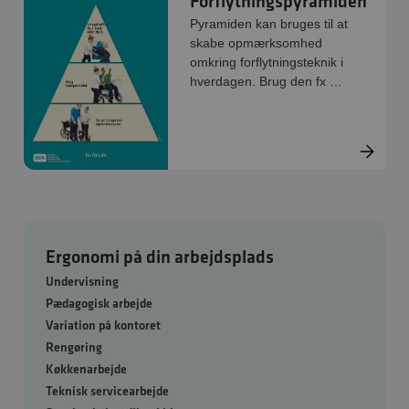
Forflytningspyramiden
Pyramiden kan bruges til at
skabe opmærksomhed
omkring forflytningsteknik i
hverdagen. Brug den fx på
personalemøder og i
undervisningen eller for at
skabe opmærksomhed
omkring forflytningsteknik i
hverdagen.
Ergonomi på din arbejdsplads
Undervisning
Pædagogisk arbejde
Variation på kontoret
Rengøring
Køkkenarbejde
Teknisk servicearbejde