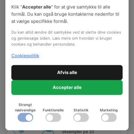
udgangspunkt i det 8
Klik “
Accepter alle
” for at give samtykke til alle
anbefalinger til Forflyt med
formål. Du kan også bruge kontakterne nedenfor til
omtanke. Flip-flappen kan
at vælge specifikke formål.
bruges til at sætte en
dialog i gang om nogle af
Du kan altid ændre dit samtykke ved at slette dine cookies
de centrale elementer i
og genbesøge siden. Læs mere om hvordan vi bruger
forflytningspraksis.
cookies og behandler persondata:
Handlingspakker til
alle anbefalinger
Cookiepolitik
Værktøjspakkerne til
anbefalingerne består af
Afvis alle
værktøjer, der direkte kan
bruges på jeres
Accepter alle
arbejdsplads:
Handlingsredskab, quiz og
øvelse. De er digitale og
Strengt
kan printes direkte.
nødvendige
Funktionelle
Statistik
Marketing
Forflytningsalgoritmer
Her kan du finde
eksempler på 10