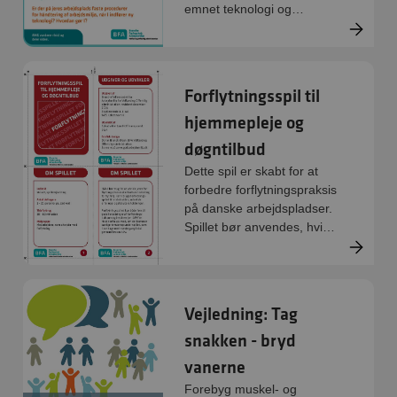
emnet teknologi og
arbejdsmiljø. Kortene
lægger op til hvordan I
arbejder med ibrugtagning
af teknologi og hvordan I
Forflytningsspil til
medtænker fokus på
hjemmepleje og
arbejdsmiljøet i processen.
døgntilbud
Dette spil er skabt for at
forbedre forflytningspraksis
på danske arbejdspladser.
Spillet bør anvendes, hvis
forflytningspraksis eller
kulturen omkring forflytning
trænger til et lille løft.
Vejledning: Tag
snakken - bryd
vanerne
Forebyg muskel- og