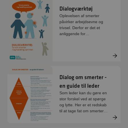
skal være frivilligt at
Dialogværktøj
deltage. Nedenfor kan I
Oplevelsen af smerter
downloade et
påvirker arbejdsevne og
spørgeskema, som I kan
trivsel. Derfor er det et
printe ud. I kan også hente
anliggende for
en digital version her, som
arbejdspladsen. Dette
I kan skrive i på
værktøj er et enkelt
computeren.
værktøj, som sætter fokus
på arbejdspladskultur og
smerter. Værktøjet guider
jer fra start til slut i
processen.
Dialog om smerter -
en guide til leder
Som leder kan du gøre en
stor forskel ved at spørge
og lytte. Her er et redskab
til at tage fat om smerter
med dialog på
arbejdspladsen.