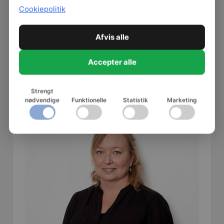
Cookiepolitik
Afvis alle
Accepter alle
Tina Johansen
Konsulent
Strengt
Psykisk arbejdsmiljø
nødvendige
Funktionelle
Statistik
Marketing