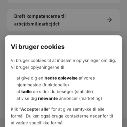
Drøft kompetencerne til
arbejdsmiljøarbejdet
Vi bruger cookies
Bliv bedre til dialog og samarbejde
Vi bruger cookies til at indsamle oplysninger om dig.
Vi bruger oplysningerne til:
Systematisk arbejdsmiljøarbejde
at give dig en
bedre oplevelse
af vores
hjemmeside (funktionelle)
at
tælle
de sider du besøger (statistik)
at vise dig
relevante
annoncer (marketing)
Klik “
Accepter alle
” for at give samtykke til alle
formål. Du kan også bruge kontakterne nedenfor til
at vælge specifikke formål.