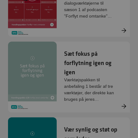
dialogværktøjerne til
sæson 1 af podcasten
"Forflyt med omtanke"
samlet. Den består af
værktøjer, der direkte kan
bruges på jeres
arbejdsplads: Handlinger
og FØR-UNDER-EFTER
Sæt fokus på
redskabet. De er digitale
og kan printes direkte.
forflytning igen og
igen
Værktøjspakken til
anbefaling 1 består af tre
værktøjer, der direkte kan
bruges på jeres
arbejdsplads:
Handlingsredskab, quiz og
øvelse. De er digitale og
kan printes direkte.
Vær synlig og støt op