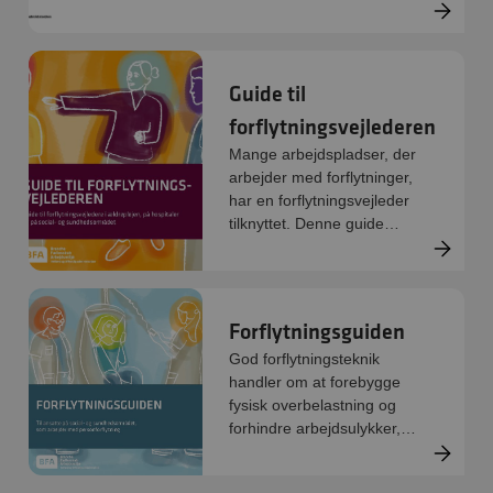
årshjulet og de data om
arbejdsmiljøet, I allerede
har.
Guide til
forflytningsvejlederen
Mange arbejdspladser, der
arbejder med forflytninger,
har en forflytningsvejleder
tilknyttet. Denne guide
givere en kort
gennemgang af
forflytningsvejlederens rolle
og opgaver.
Forflytningsguiden
God forflytningsteknik
handler om at forebygge
fysisk overbelastning og
forhindre arbejdsulykker,
som følge af forflytning.