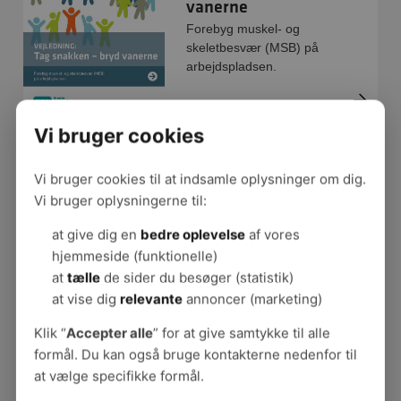
vanerne
Forebyg muskel- og
skeletbesvær (MSB) på
arbejdspladsen.
Vi bruger cookies
Organisation
Vi bruger cookies til at indsamle oplysninger om dig.
Dialogværktøjet til episode
Vi bruger oplysningerne til:
8 består af to værktøjer,
der direkte kan bruges på
at give dig en
bedre oplevelse
af vores
jeres arbejdsplads:
hjemmeside (funktionelle)
Handlinger og FØR-
at
tælle
de sider du besøger (statistik)
UNDER-EFTER redskabet.
at vise dig
relevante
annoncer (marketing)
De er digitale og kan
printes direkte.
Klik “
Accepter alle
” for at give samtykke til alle
formål. Du kan også bruge kontakterne nedenfor til
at vælge specifikke formål.
Tommelfingerregler