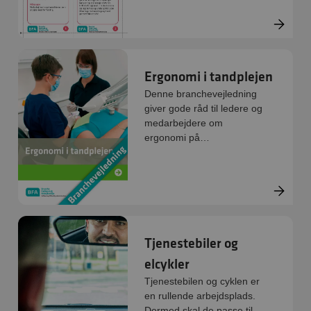
forflytningspraksis eller
kulturen omkring forflytning
trænger til et lille løft.
Ergonomi i tandplejen
Denne branchevejledning
giver gode råd til ledere og
medarbejdere om
ergonomi på
arbejdspladserne i
tandplejen med det formål
at styrke
forebyggelsesindsatsen på
den enkelte klinik.
Tjenestebiler og
elcykler
Tjenestebilen og cyklen er
en rullende arbejdsplads.
Dermed skal de passe til