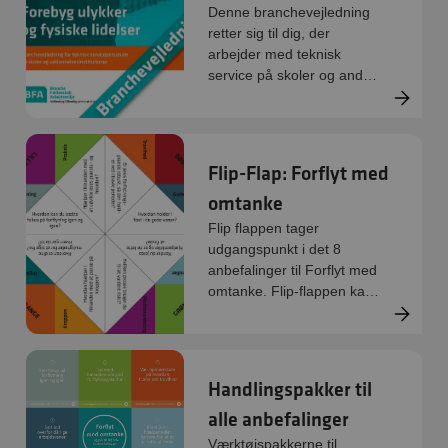
Denne branchevejledning
retter sig til dig, der
arbejder med teknisk
service på skoler og andre
uddannelsesinstitutioner.
Undgå ulykker, muskel- og
skeletbesvær og
arbejdsbetingede lidelser
Flip-Flap: Forflyt med
ved at bruge den rigtige
omtanke
arbejdsteknik og de bedste
hjælpe- og værnemidler.
Flip flappen tager
udgangspunkt i det 8
anbefalinger til Forflyt med
omtanke. Flip-flappen kan
bruges til at sætte en
dialog i gang om nogle af
de centrale elementer i
forflytningspraksis.
Handlingspakker til
alle anbefalinger
Værktøjspakkerne til