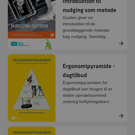
Introduktion til
nudging som metode
Guiden giver en
introduktion til de
grundlæggende metoder
bag nudging. Samtidig
giver den forslag til,
hvordan I kan inddrage
hele arbejdspladsen i at en
proces i fire faser, hvor
Ergonomipyramide -
problemstillinger, ideer og
dagtilbud
løsninger udspringer af
jeres egen dagligdag.
Ergonomipyramiden for
dagtilbud kan bruges til at
skabe opmærksomhed
omkring forflytningsteknik i
hverdagen.