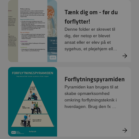
Tænk dig om - før du
forflytter!
Denne folder er skrevet til
dig, der netop er blevet
ansat eller er elev på et
sygehus, et plejehjem eller
i hjemmeplejen.
Forflytningspyramiden
Pyramiden kan bruges til at
skabe opmærksomhed
omkring forflytningsteknik i
hverdagen. Brug den fx på
personalemøder og i
undervisningen eller for at
skabe opmærksomhed
omkring forflytningsteknik i
hverdagen.