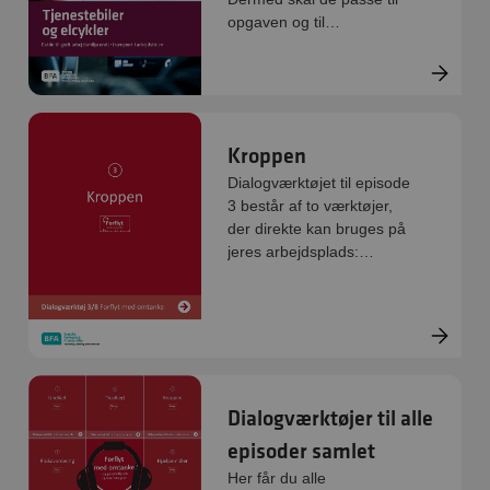
opgaven og til
medarbejderne. Det stiller
krav til sikkerhed,
ergonomi og komfort. I
denne vejledning kan I
læse hvordan.
Kroppen
Dialogværktøjet til episode
3 består af to værktøjer,
der direkte kan bruges på
jeres arbejdsplads:
Handlinger og FØR-
UNDER-EFTER redskabet.
De er digitale og kan
printes direkte.
Dialogværktøjer til alle
episoder samlet
Her får du alle