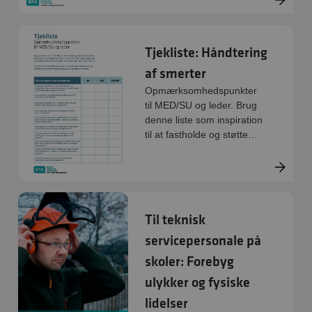
printes direkte.
Tjekliste: Håndtering
af smerter
Opmærksomhedspunkter
til MED/SU og leder. Brug
denne liste som inspiration
til at fastholde og støtte
medarbejdere med
muskel- og skeletbesvær.
Til teknisk
servicepersonale på
skoler: Forebyg
ulykker og fysiske
lidelser