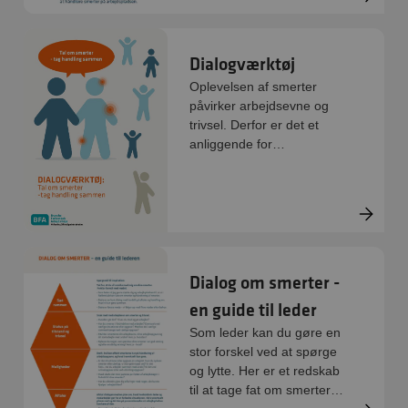
Spørgeskemaundersøgelsen
skal være anonym, og det
skal være frivilligt at
Dialogværktøj
deltage. Nedenfor kan I
Oplevelsen af smerter
downloade et
påvirker arbejdsevne og
spørgeskema, som I kan
trivsel. Derfor er det et
printe ud. I kan også hente
anliggende for
en digital version her, som
arbejdspladsen. Dette
I kan skrive i på
værktøj er et enkelt
computeren.
værktøj, som sætter fokus
på arbejdspladskultur og
smerter. Værktøjet guider
jer fra start til slut i
processen.
Dialog om smerter -
en guide til leder
Som leder kan du gøre en
stor forskel ved at spørge
og lytte. Her er et redskab
til at tage fat om smerter