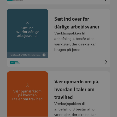
Handlingsredskab, quiz og
øvelse. De er digitale og
kan printes direkte.
Sæt ind over for
dårlige arbejdsvaner
Værktøjspakken til
anbefaling 4 består af to
værktøjer, der direkte kan
bruges på jeres
arbejdsplads:
Handlingsredskab og
øvelse. De er digitale og
kan printes direkte.
Vær opmærksom på,
hvordan I taler om
travlhed
Værktøjspakken til
anbefaling 3 består af to
værktøjer, der direkte kan