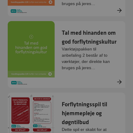
bruges på jeres
arbejdsplads:
Handlingsredskab og
øvelse. De er digitale og
kan printes direkte.
Tal med hinanden om
god forflytningskultur
Værktøjspakken til
anbefaling 2 består af to
værktøjer, der direkte kan
bruges på jeres
arbejdsplads:
Handlingsredskab og
øvelse. De er digitale og
kan printes direkte.
Forflytningsspil til
hjemmepleje og
døgntilbud
Dette spil er skabt for at