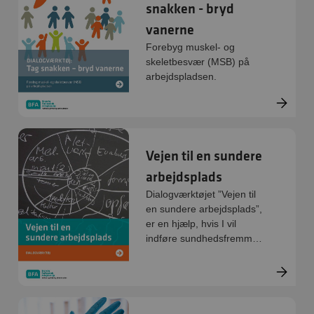
snakken - bryd
vanerne
Forebyg muskel- og
skeletbesvær (MSB) på
arbejdspladsen.
Vejen til en sundere
arbejdsplads
Dialogværktøjet ”Vejen til
en sundere arbejdsplads”,
er en hjælp, hvis I vil
indføre sundhedsfremme
på jeres arbejdsplads.
Værktøjet giver gennem
cases og spørgsmål
inspiration til jeres
indledende drøftelser om,