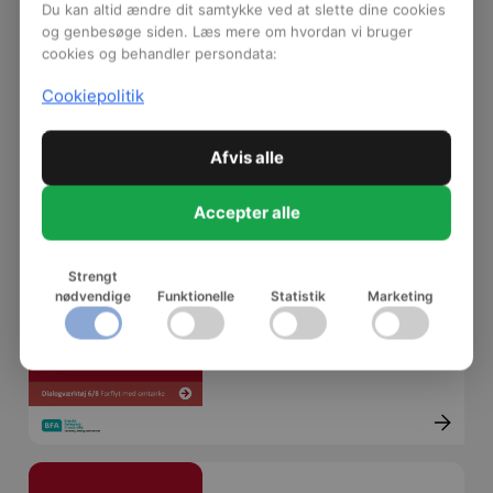
Dialogværktøjet til episode
Du kan altid ændre dit samtykke ved at slette dine cookies
7 består af to værktøjer,
og genbesøge siden. Læs mere om hvordan vi bruger
der direkte kan bruges på
cookies og behandler persondata:
jeres arbejdsplads:
Cookiepolitik
Handlinger og FØR-
UNDER-EFTER redskabet.
De er digitale og kan
Afvis alle
printes direkte.
Accepter alle
Ledelse
Dialogværktøjet til episode
Strengt
6 består af to værktøjer,
nødvendige
Funktionelle
Statistik
Marketing
der direkte kan bruges på
jeres arbejdsplads:
Handlinger og FØR-
UNDER-EFTER redskabet.
De er digitale og kan
printes direkte.