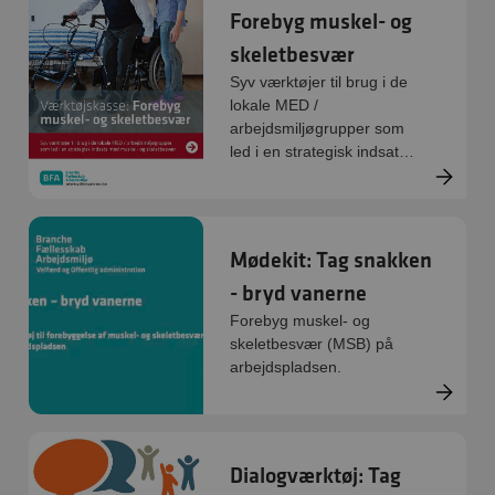
Forebyg muskel- og
skeletbesvær
Syv værktøjer til brug i de
lokale MED /
arbejdsmiljøgrupper som
led i en strategisk indsats
mod muskel- og
skeletbesvær
Mødekit: Tag snakken
- bryd vanerne
Forebyg muskel- og
skeletbesvær (MSB) på
arbejdspladsen.
Dialogværktøj: Tag