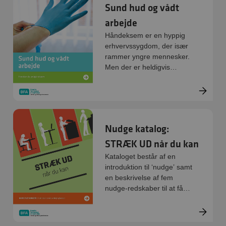
Sund hud og vådt
hvor I skaber et grundlag
for et godt forløb.
arbejde
Håndeksem er en hyppig
erhvervssygdom, der især
rammer yngre mennesker.
Men der er heldigvis
meget, man kan gøre for
at hindre, at eksem opstår.
Nudge katalog:
STRÆK UD når du kan
Kataloget består af en
introduktion til ‘nudge’ samt
en beskrivelse af fem
nudge-redskaber til at få
mere bevægelse i
hverdagen.