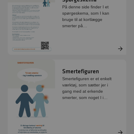
På denne side finder I et
spørgeskema, som I kan
bruge til at kortlægge
smerter på
arbejdspladsen. Formålet
er at synliggøre og
kortlægge smerternes art
og omfang hos jer.
Spørgeskemaet kan
indtænkes som optakt til
jeres arbejde med smerter
Smertefiguren
eller som en del af jeres
Smertefiguren er et enkelt
APV-arbejde og f.eks.
værktøj, som sætter jer i
danne grundlag for
gang med at erkende
handleplaner og
smerter, som noget I i
evalueringer. Målgruppen
fællesskab kan hjælpe
er ledere og
hinanden med at håndtere.
arbejdsmiljøorganisationen,
I begynder med dialog og
der ønsker at kortlægge
slutter med at lave en
smerter på
handleplan.
arbejdspladsen.