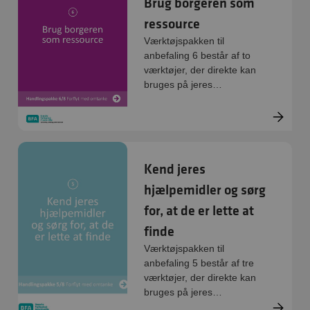
Brug borgeren som
ressource
Værktøjspakken til
anbefaling 6 består af to
værktøjer, der direkte kan
bruges på jeres
arbejdsplads:
Handlingsredskab og
øvelse. De er digitale og
kan printes direkte.
Kend jeres
hjælpemidler og sørg
for, at de er lette at
finde
Værktøjspakken til
anbefaling 5 består af tre
værktøjer, der direkte kan
bruges på jeres
arbejdsplads: