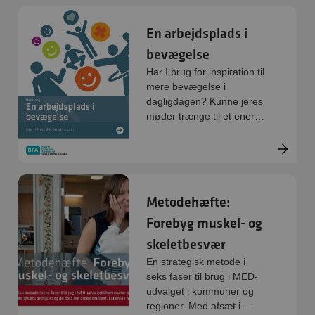
En arbejdsplads i
bevægelse
Har I brug for inspiration til
mere bevægelse i
dagligdagen? Kunne jeres
møder trænge til et energi-
boost? Med få, enkelte
øvelser og aktiviteter på
kontoret, kan du være med
til at øge trivslen og styrke
det mentale velvære.
Metodehæfte:
Forebyg muskel- og
skeletbesvær
En strategisk metode i
seks faser til brug i MED-
udvalget i kommuner og
regioner. Med afsæt i