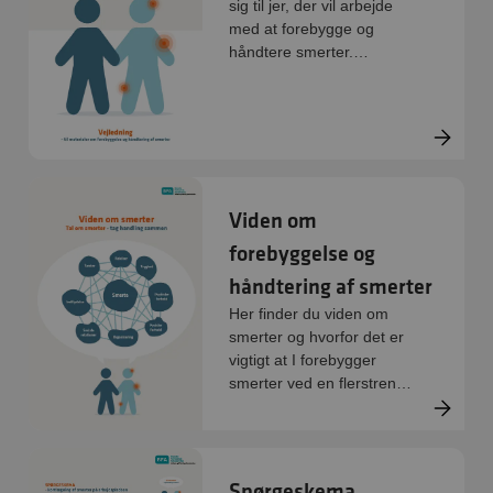
sig til jer, der vil arbejde
med at forebygge og
håndtere smerter.
Materialet er en A3, der
foldes på midten og derved
bliver til et A4 hæfte.
Viden om
forebyggelse og
håndtering af smerter
Her finder du viden om
smerter og hvorfor det er
vigtigt at I forebygger
smerter ved en flerstrenget
indsats.
Spørgeskema