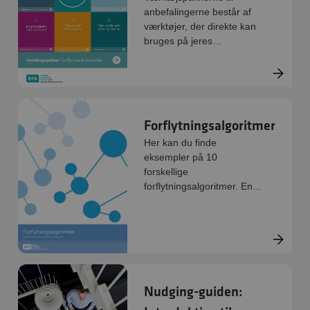
anbefalingerne består af
værktøjer, der direkte kan
bruges på jeres
arbejdsplads:
Handlingsredskab, quiz og
øvelse. De er digitale og
kan printes direkte.
Forflytningsalgoritmer
Her kan du finde
eksempler på 10
forskellige
forflytningsalgoritmer. En
forflytningsalgoritme er en
trinvis beskrivelse af,
hvordan en forflytning eller
et valg af det bedste
hjælpemiddel kan
gennemføres.
Nudging-guiden: