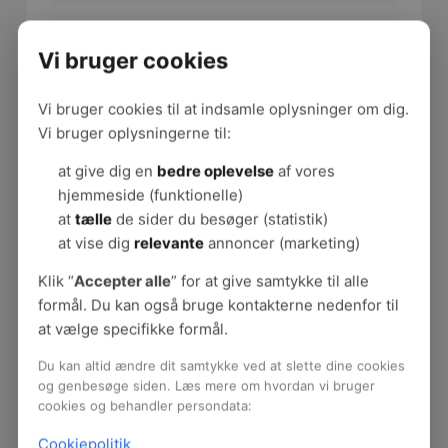
Vi bruger cookies
Det får du med
Vi bruger cookies til at indsamle oplysninger om dig.
Efter temamødet vil du have fået:
Vi bruger oplysningerne til:
viden om høje følelsesmæssige krav og
at give dig en
bedre oplevelse
af vores
deres sammenhæng med konflikter
hjemmeside (funktionelle)
gode råd om at finde dit professionelle
at
tælle
de sider du besøger (statistik)
ståsted i balancen mellem over- og
at vise dig
relevante
annoncer (marketing)
underinvolvering
konkrete værktøjer til at møde konflikter
Klik “
Accepter alle
” for at give samtykke til alle
kompetent
formål. Du kan også bruge kontakterne nedenfor til
erfaring med metoder til følelsesmæssig
at vælge specifikke formål.
ventilering og kollegial støtte
Du kan altid ændre dit samtykke ved at slette dine cookies
mulighed for at afprøve nye redskaber fra
og genbesøge siden. Læs mere om hvordan vi bruger
BFA om høje følelsesmæssige krav og
cookies og behandler persondata:
konflikthåndtering.
Cookiepolitik