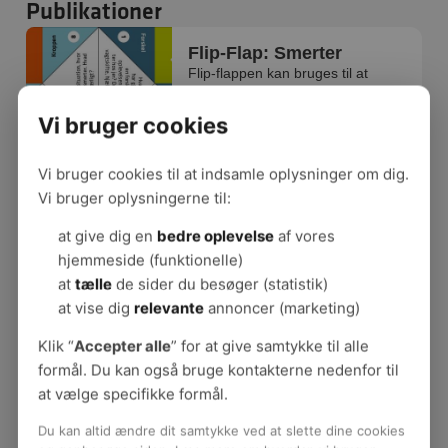
Publikationer
Flip-Flap: Smerter
Flip-flappen kan bruges til at
sætte en dialog i gang om
smerter.
Vi bruger cookies
Vi bruger cookies til at indsamle oplysninger om dig.
Vi bruger oplysningerne til:
at give dig en
bedre oplevelse
af vores
hjemmeside (funktionelle)
at
tælle
de sider du besøger (statistik)
at vise dig
relevante
annoncer (marketing)
Klik “
Accepter alle
” for at give samtykke til alle
formål. Du kan også bruge kontakterne nedenfor til
at vælge specifikke formål.
Du kan altid ændre dit samtykke ved at slette dine cookies