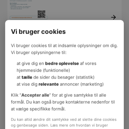
smerternes art og omfang hos
jer. Spørgeskemaet kan
indtænkes som optakt til jeres
arbejde med smerter eller som
en del af jeres APV-arbejde og
Vi bruger cookies
f.eks. danne grundlag for
Dialogværktøj
handleplaner og evalueringer.
Oplevelsen af smerter påvirker
Målgruppen er ledere og
Vi bruger cookies til at indsamle oplysninger om dig.
arbejdsevne og trivsel. Derfor er
arbejdsmiljøorganisationen, der
Vi bruger oplysningerne til:
det et anliggende for
ønsker at kortlægge smerter på
arbejdspladsen. Dette værktøj er
arbejdspladsen.
at give dig en
bedre oplevelse
af vores
et enkelt værktøj, som sætter
Spørgeskemaundersøgelsen
hjemmeside (funktionelle)
fokus på arbejdspladskultur og
skal være anonym, og det skal
at
tælle
de sider du besøger (statistik)
smerter. Værktøjet guider jer fra
være frivilligt at deltage.
start til slut i processen.
at vise dig
relevante
annoncer (marketing)
Nedenfor kan I downloade et
spørgeskema, som I kan printe
Klik “
Accepter alle
” for at give samtykke til alle
ud. I kan også hente en digital
formål. Du kan også bruge kontakterne nedenfor til
Dialog om smerter - en
version her, som I kan skrive i på
at vælge specifikke formål.
guide til leder
computeren.
Som leder kan du gøre en stor
Du kan altid ændre dit samtykke ved at slette dine cookies
forskel ved at spørge og lytte.
og genbesøge siden. Læs mere om hvordan vi bruger
Her er et redskab til at tage fat