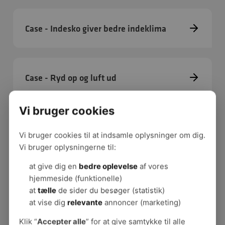
Case - Indesko giver bedre indeklima
Case - Ryd op og luft ud
Vi bruger cookies
Publikationer
Vi bruger cookies til at indsamle oplysninger om dig.
God rengøring - godt
Vi bruger oplysningerne til:
indeklima
at give dig en
bedre oplevelse
af vores
Hvis rengøringsopgaven skal
løses godt og effektivt, kræver
hjemmeside (funktionelle)
det at der er tilstrækkelige
at
tælle
de sider du besøger (statistik)
ressourcer til opgaven, og at
at vise dig
relevante
annoncer (marketing)
bygninger og inventar er godt
vedligeholdt.
Klik “
Accepter alle
” for at give samtykke til alle