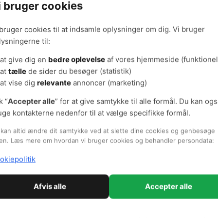
i bruger cookies
d om kemi og farlige materialer
Kend fare
 bruger cookies til at indsamle oplysninger om dig. Vi bruger
lysningerne til:
at give dig en
bedre oplevelse
af vores hjemmeside (funktionel
lser og hudproblemer i vådt
at
tælle
de sider du besøger (statistik)
Kemi på sk
at vise dig
relevante
annoncer (marketing)
e
k “
Accepter alle
” for at give samtykke til alle formål. Du kan og
uge kontakterne nedenfor til at vælge specifikke formål.
 indeklimaet
Pleje af k
kan altid ændre dit samtykke ved at slette dine cookies og genbesøge
en. Læs mere om hvordan vi bruger cookies og behandler persondata:
okiepolitik
Afvis alle
Accepter alle
Tilmeld dig nyhedsbrevet og få godt arbejdsmiljø i din indbakke