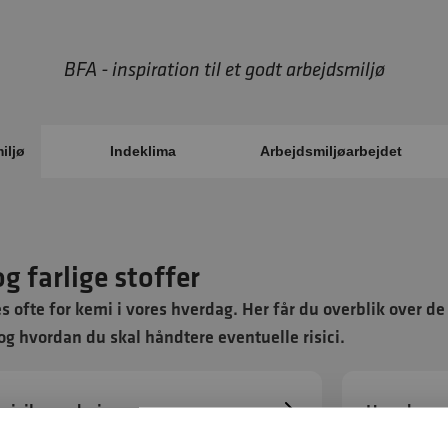
BFA - inspiration til et godt arbejdsmiljø
iljø
Indeklima
Arbejdsmiljøarbejdet
g farlige stoffer
s ofte for kemi i vores hverdag. Her får du overblik over de 
og hvordan du skal håndtere eventuelle risici.
 risikovurdering
Hverdagen