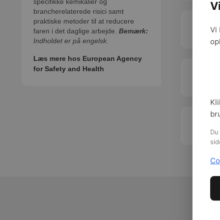
specifikke kemikalier og
V
brancherelaterede risici samt
praktiske metoder til at reducere
Gode rå
Vi
faren i det daglige arbejde.
Bemærk:
op
Indholdet er på engelsk.
Læs mere hos European Agency
for Safety and Health
Hudlide
arbejd
Kli
br
Kemi i
Du 
sid
Co