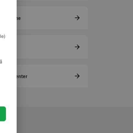
mærkerne
le)
oler
så
emopatienter