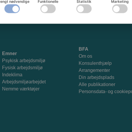
rengt nødvendige
Funktionelle
Statistik
Marketing
BFA
Emner
Om os
Psykisk arbejdsmiljø
Konsulenthjælp
Fysisk arbejdsmiljø
Arrangementer
Indeklima
Din arbejdsplads
Arbejdsmiljøarbejdet
Alle publikationer
Nemme værktøjer
Personsdata- og cookiepo