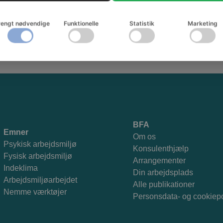
rengt nødvendige
Funktionelle
Statistik
Marketing
Tilmeld dig nyhedsbrevet og få godt arbejdsmiljø i din indbakke
BFA
Emner
Om os
Psykisk arbejdsmiljø
Konsulenthjælp
Fysisk arbejdsmiljø
Arrangementer
Indeklima
Din arbejdsplads
Arbejdsmiljøarbejdet
Alle publikationer
Nemme værktøjer
Personsdata- og cookiepo