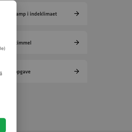
mmelsvamp i indeklimaet
ugt og skimmel
le)
var og opgave
så