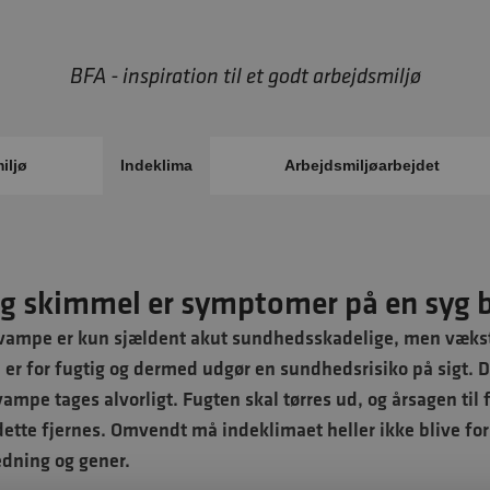
BFA - inspiration til et godt arbejdsmiljø
iljø
Indeklima
Arbejdsmiljøarbejdet
og skimmel er symptomer på en syg 
ampe er kun sjældent akut sundhedsskadelige, men vækst 
er for fugtig og dermed udgør en sundhedsrisiko på sigt. D
mpe tages alvorligt. Fugten skal tørres ud, og årsagen til 
dette fjernes. Omvendt må indeklimaet heller ikke blive for t
dning og gener.