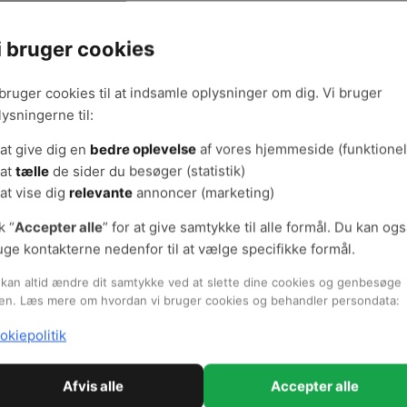
g godt om fugt og skimmelsvampe
Opdag ski
i bruger cookies
 bruger cookies til at indsamle oplysninger om dig. Vi bruger
lysningerne til:
ar fugt eller skimmel
Forebyg f
at give dig en
bedre oplevelse
af vores hjemmeside (funktionel
at
tælle
de sider du besøger (statistik)
at vise dig
relevante
annoncer (marketing)
må ikke blive for tør
AMO's ans
k “
Accepter alle
” for at give samtykke til alle formål. Du kan og
uge kontakterne nedenfor til at vælge specifikke formål.
kan altid ændre dit samtykke ved at slette dine cookies og genbesøge
en. Læs mere om hvordan vi bruger cookies og behandler persondata:
 erfaringer om skimmel og fugt
okiepolitik
Afvis alle
Accepter alle