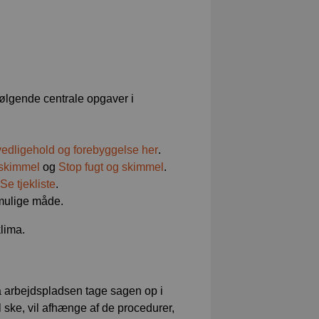
ølgende centrale opgaver i
vedligehold og forebyggelse her
.
skimmel
og
Stop fugt og skimmel
.
Se tjekliste
.
 mulige måde.
klima.
 arbejdspladsen tage sagen op i
l ske, vil afhænge af de procedurer,