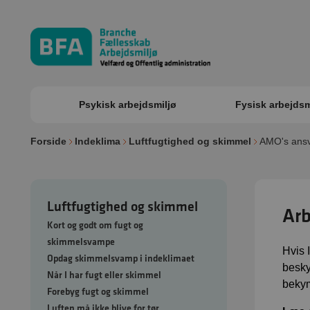
Psykisk arbejdsmiljø
Fysisk arbejdsm
Forside
Indeklima
Luftfugtighed og skimmel
AMO's ansv
Luftfugtighed og skimmel
Arb
Kort og godt om fugt og
skimmelsvampe
Hvis 
Opdag skimmelsvamp i indeklimaet
besky
Når I har fugt eller skimmel
bekym
Forebyg fugt og skimmel
Luften må ikke blive for tør