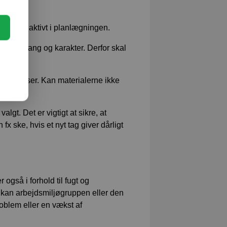
 deltage aktivt i planlægningen.
ns omfang og karakter. Derfor skal
ne vokser. Kan materialerne ikke
lgt. Det er vigtigt at sikre, at
 ske, hvis et nyt tag giver dårligt
også i forhold til fugt og
kan arbejdsmiljøgruppen eller den
oblem eller en vækst af