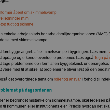
også
nformér åbent om skimmelsvamp
ejledninger m.m.
top fugt og skimmel
n enkelte arbejdsplads har arbejdsmiljøorganisationen (AMO) f
ndelse med skimmelsvampe:
t forebygge angreb af skimmelsvampe i bygningen. Læs mere
t opdage og erkende eventuelle problemer. Læs også
Tegn på 
t tage problemerne op i form af en byggeteknisk undersøgelse.
t være med til at sikre, at problemerne bliver løst på den bedst
også det overordnede tema om
roller og ansvar
i forhold til inde
roblemet på dagsordenen
der er begrundet mistanke om skimmelsvampe, skal ledelsen på
ld til kommunen eller institutionens ejer. Præcis hvordan det ska