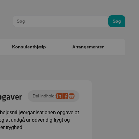
Søg
Konsulenthjælp
Arrangementer
pgaver
Del indhold:
rbejdsmiljøorganisationen opgave at
 og at undgå unødvendig frygt og
er tryghed.