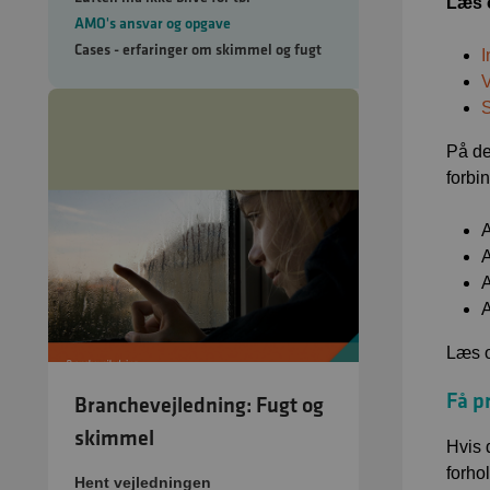
Læs 
AMO's ansvar og opgave
Cases - erfaringer om skimmel og fugt
I
V
S
På de
forbi
A
A
A
A
Læs 
Få p
Branchevejledning: Fugt og
skimmel
Hvis 
forho
Hent vejledningen