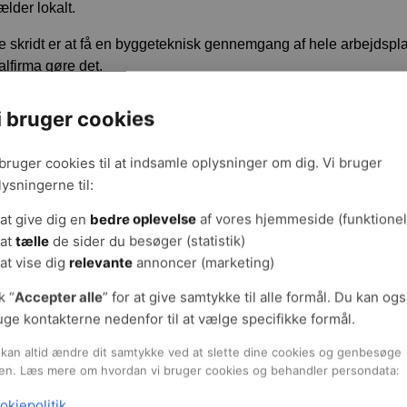
ælder lokalt.
 skridt er at få en byggeteknisk gennemgang af hele arbejdspla
alfirma gøre det.
 vigtigt, at finde ud af, hvorfor problemet er opstået, og hvad der s
i bruger cookies
melsvampene kommer igen.
yggetekniske gennemgang vil ofte munde ud i en rapport, som 
 bruger cookies til at indsamle oplysninger om dig. Vi bruger
 på flere muligheder for at løse problemet. Typisk vil nogle løs
lysningerne til:
at give dig en
bedre oplevelse
af vores hjemmeside (funktionel
dstilsynet fører tilsyn med, at regler og procedurer er overholdt 
at
tælle
de sider du besøger (statistik)
ssen går i stå.
at vise dig
relevante
annoncer (marketing)
r vigtigt at undgå at gå i panik: Skimmelsvampe er ikke akut sk
k “
Accepter alle
” for at give samtykke til alle formål. Du kan og
rørt af problemet, bør derfor informeres på en måde, så man u
uge kontakterne nedenfor til at vælge specifikke formål.
ring.
kan altid ændre dit samtykke ved at slette dine cookies og genbesøge
vering
en. Læs mere om hvordan vi bruger cookies og behandler persondata:
aden sket, skal de angrebne bygningsdele renoveres grundigt. 
okiepolitik