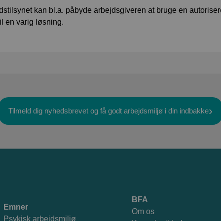
dstilsynet kan bl.a. påbyde arbejdsgiveren at bruge en autoriseret
il en varig løsning.
Tilmeld dig nyhedsbrevet og få godt arbejdsmiljø i din indbakke
BFA
Emner
Om os
Psykisk arbejdsmiljø