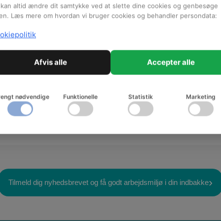
tioner
kan altid ændre dit samtykke ved at slette dine cookies og genbesøge
en. Læs mere om hvordan vi bruger cookies og behandler persondata:
Tjekliste: Håndtering af
okiepolitik
smerter
Opmærksomhedspunkter til
MED/SU og leder. Brug denne
Afvis alle
Accepter alle
liste som inspiration til at
fastholde og støtte
medarbejdere med muskel- og
rengt nødvendige
Funktionelle
Statistik
Marketing
skeletbesvær.
Tilmeld dig nyhedsbrevet og få godt arbejdsmiljø i din indbakke