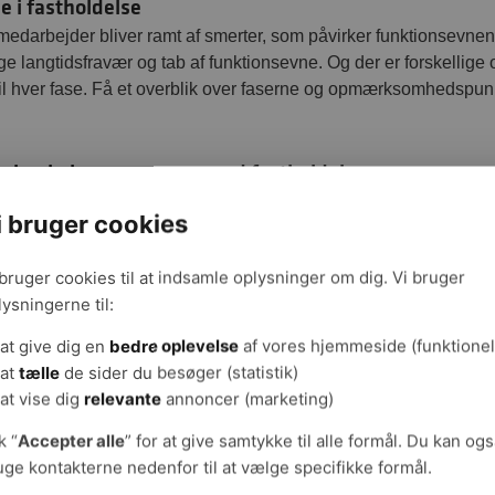
e i fastholdelse
edarbejder bliver ramt af smerter, som påvirker funktionsevnen, er
ge langtidsfravær og tab af funktionsevne. Og der er forskell
 til hver fase. Få et overblik over faserne og opmærksomhedspunk
 ejerskab om opgaven med fastholdelse
t for at arbejde med fastholdelse ligger hos lederen. Men når de
i bruger cookies
del, hvis andre aktører kan spille aktivt ind og være med til at 
lige parter (leder, MED/SU, TR, AMR, kolleger, den medarbejder d
 bruger cookies til at indsamle oplysninger om dig. Vi bruger
 om opgaven.
lysningerne til:
at give dig en
bedre oplevelse
af vores hjemmeside (funktionel
 tone er vigtig for fastholdelsen
at
tælle
de sider du besøger (statistik)
vsel og god arbejdspladskultur har en gunstig effekt på mulighe
at vise dig
relevante
annoncer (marketing)
k “
Accepter alle
” for at give samtykke til alle formål. Du kan og
uge kontakterne nedenfor til at vælge specifikke formål.