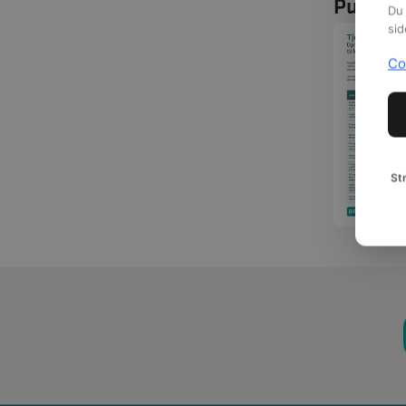
Publika
Du 
sid
Co
St