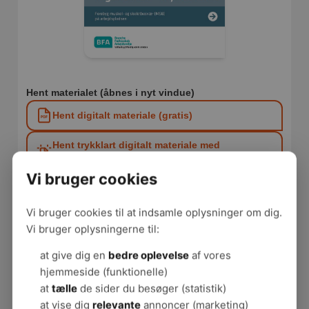
Hent materialet (åbnes i nyt vindue)
Hent digitalt materiale (gratis)
Hent trykklart digitalt materiale med
skæremærker (gratis)
Vi bruger cookies
Bestil trykt materiale fra GPO Forlag (køb)
Vi bruger cookies til at indsamle oplysninger om dig.
Fakta om materialet
Vi bruger oplysningerne til:
Arbejdspladstype:
Social og Sundhed
at give dig en
bedre oplevelse
af vores
Sidetal:
24
hjemmeside (funktionelle)
Udgiver:
BrancheFællesskabet for Arbejdsmiljø for
at
tælle
de sider du besøger (statistik)
Velfærd og Offentlig administration
at vise dig
relevante
annoncer (marketing)
Udgivelsesår:
2018