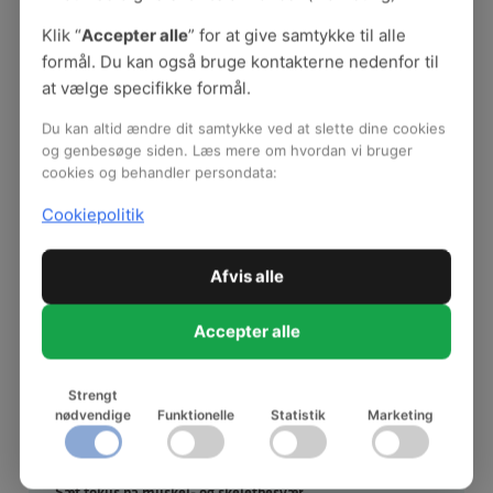
Opdateret dato:
2020
Klik “
Accepter alle
” for at give samtykke til alle
Forfatter:
Arbejdsmiljø København
Ansvarlig:
Jytte Tolstrup
formål. Du kan også bruge kontakterne nedenfor til
at vælge specifikke formål.
Du kan altid ændre dit samtykke ved at slette dine cookies
Se materialerne i serien 'Tag snakken - Bryd
og genbesøge siden. Læs mere om hvordan vi bruger
cookies og behandler persondata:
vanerne' her:
Cookiepolitik
Vejledning: Tag snakken - bryd vanerne
Dialogværktøj: Tag snakken - bryd vanerne
Afvis alle
Mødekit: Tag snakken - bryd vanerne
Accepter alle
Strengt
Muskel- og skeletbesvær, MSB
nødvendige
Funktionelle
Statistik
Marketing
MSB og fysisk arbejdsmiljø
MSB og psykisk arbejdsmiljø
Sæt fokus på muskel- og skeletbesvær