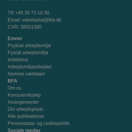
sammen med det gamle. Når opgaver flytter fra
rykker hjem?
administrative medarbejdere til andre
Tlf: +45 30 73 10 30
medarbejdere eller borgere. Når det nye system
Email:
sekretariat@bfa.dk
ikke understøtter det faglige skøn eller den
CVR: 38501380
arbejdsgang, der foregår. I disse situationer kan
Emner
der opstå usynligt arbejde. Det kan skabe ekstra
Psykisk arbejdsmiljø
arbejdspres og dårligt arbejdsmiljø.
Fysisk arbejdsmiljø
Indeklima
Arbejdsmiljøarbejdet
Nemme værktøjer
BFA
Om os
Konsulenthjælp
Arrangementer
Din arbejdsplads
Alle publikationer
Personsdata- og cookiepolitik
Sociale medier