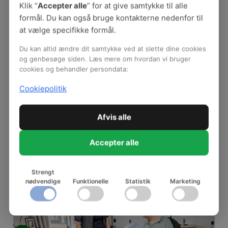
'Husk arbejdsmiljøet, når I tager teknologi i brug'. til
Klik “
Accepter alle
” for at give samtykke til alle
hvert podcastafsnit er der også en film, der
formål. Du kan også bruge kontakterne nedenfor til
introducerer afsnittet;
at vælge specifikke formål.
Hent PowerPoint
Du kan altid ændre dit samtykke ved at slette dine cookies
og genbesøge siden. Læs mere om hvordan vi bruger
Her er en PowerPoint, som du er velkommen til at
cookies og behandler persondata:
benytte når du/I holder oplæg om redskabet eller I
Cookiepolitik
skal i gang med at bruge det.
Afvis alle
Accepter alle
Velfærdsteknologi - viden, værktøjer og
podcast
Strengt
nødvendige
Funktionelle
Statistik
Marketing