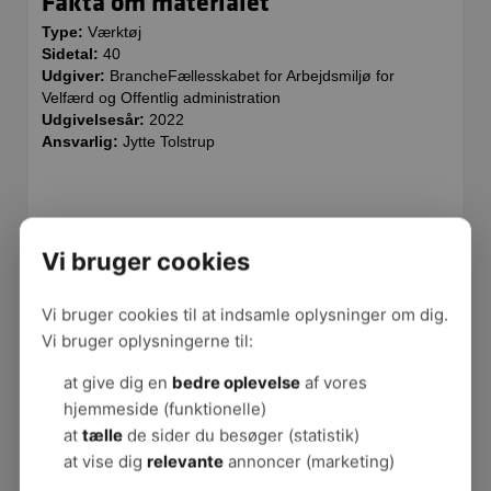
Fakta om materialet
Type:
Værktøj
Sidetal:
40
Udgiver:
BrancheFællesskabet for Arbejdsmiljø for
Velfærd og Offentlig administration
Udgivelsesår:
2022
Ansvarlig:
Jytte Tolstrup
Hent værktøjet her
Vi bruger cookies
Værktøjet giver gode råd til, hvordan
arbejdsmiljøgruppen kan arbejde aktivt i alle faser
Vi bruger cookies til at indsamle oplysninger om dig.
ved implementering af ny teknologi og på den måde
Vi bruger oplysningerne til:
medvirke til, at den nye teknologi både løser
opgaven og styrker arbejdsmiljøet.
at give dig en
bedre oplevelse
af vores
hjemmeside (funktionelle)
Lyt til podcast og film her
at
tælle
de sider du besøger (statistik)
at vise dig
relevante
annoncer (marketing)
Podcastserien tager udgangspunkt i BFA's værktøj