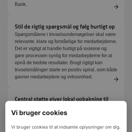
Bank.
Stil de rigtig spørgsmål og følg hurtigt op
Spørgsmålene i trivselsundersøgelser skal være
relevante, klare og forståelige for medarbejderne.
Det er vigtigt at handle hurtigt på svarene og
gøre processen synlig for medarbejderne for at
opnå de bedste resultater. Brugt rigtigt kan
trivselsmålinger starte en positiv spiral, som både
gavner medarbejdere og virksomhed.
Central støtte giver lokal opbakning til
trivselsmålinger
Vi bruger cookies
Engagement på lokalt niveau er en afgørende
forudsætning for, at man får et godt udbytte af
Vi bruger cookies til at indsamle oplysninger om dig.
trivselsmålingen. Det kræver støtte fra centralt