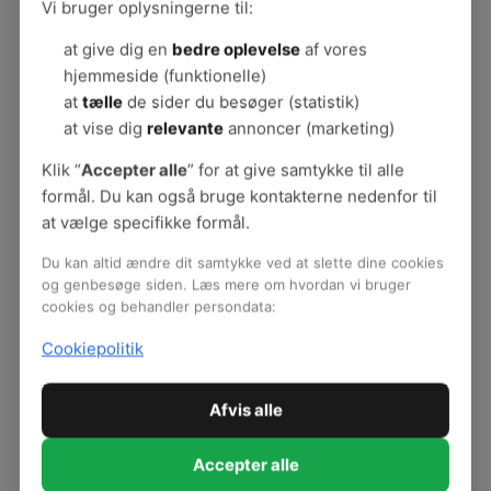
Vi bruger oplysningerne til:
hold.
at give dig en
bedre oplevelse
af vores
hjemmeside (funktionelle)
Det motiverer at vide
at
tælle
de sider du besøger (statistik)
at vise dig
relevante
annoncer (marketing)
Charlotte Bjørk er medarbejder i Realkredit
Danmark Sjælland. Hun er meget tilfreds – men
Klik “
Accepter alle
” for at give samtykke til alle
ville ikke undvære trivselsmålingen. Hendes
formål. Du kan også bruge kontakterne nedenfor til
motivation kommer fra at vide, at hendes svar
at vælge specifikke formål.
bliver brugt som fundament i et opfølgende
arbejde, der skal sikre høj medarbejdertrivsel på
Du kan altid ændre dit samtykke ved at slette dine cookies
og genbesøge siden. Læs mere om hvordan vi bruger
arbejdspladsen.
cookies og behandler persondata:
Cookiepolitik
Afvis alle
Inspiration og metoder
Inspiration: Fremtidens arbejdsmiljø til debat
Accepter alle
'På forkant' i den psykiske arbejdsmiljøindsats