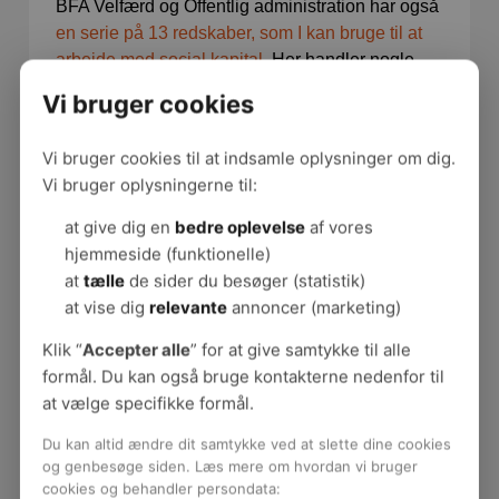
BFA Velfærd og Offentlig administration har også
en serie på 13 redskaber, som I kan bruge til at
arbejde med social kapital
. Her handler nogle
redskaberne om at komme i gang med at se på
Vi bruger cookies
jeres sociale kapital, andre om at sætte dialogen
om social kapital i gang på møder. Andre
Vi bruger cookies til at indsamle oplysninger om dig.
redskaber er tjeklister og metoder til at give
Vi bruger oplysningerne til:
social kapital et eftersyn. Endelig er der et
redskab til at måle den social kapital.
at give dig en
bedre oplevelse
af vores
hjemmeside (funktionelle)
Svarene kridter banen op
at
tælle
de sider du besøger (statistik)
at vise dig
relevante
annoncer (marketing)
Det er hverken spørgsmålene eller svarene i sig
selv, der skaber bedre arbejdsmiljø. Det er ikke
Klik “
Accepter alle
” for at give samtykke til alle
nok at blive hørt. Der skal handling til. Men
formål. Du kan også bruge kontakterne nedenfor til
kunne man så ikke bare springe spørgsmålene
at vælge specifikke formål.
over – og gå direkte til dialogen?
Du kan altid ændre dit samtykke ved at slette dine cookies
og genbesøge siden. Læs mere om hvordan vi bruger
- Nej, spørgsmål og svar kridter banen op, og der
cookies og behandler persondata: