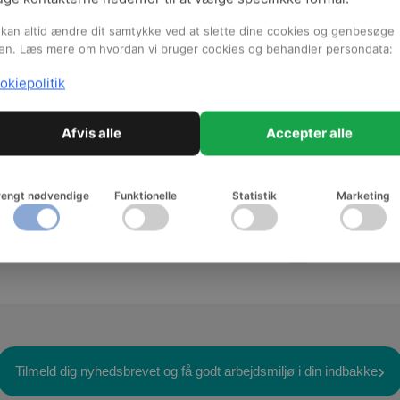
kan altid ændre dit samtykke ved at slette dine cookies og genbesøge
tioner
en. Læs mere om hvordan vi bruger cookies og behandler persondata:
okiepolitik
TRIO - en daglig
aktionsstyrke til
opgaveløsning og trivsel
Afvis alle
Accepter alle
Materialet er målrettet jer, der er
nysgerrige på, om TRIO er
aktuelt på jeres arbejdsplads.
rengt nødvendige
Funktionelle
Statistik
Marketing
Tilmeld dig nyhedsbrevet og få godt arbejdsmiljø i din indbakke