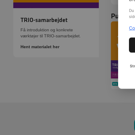
Du 
Publika
sid
TRIO-samarbejdet
Co
Få introduktion og konkrete
værktøjer til TRIO-samarbejdet.
Hent materialet her
St