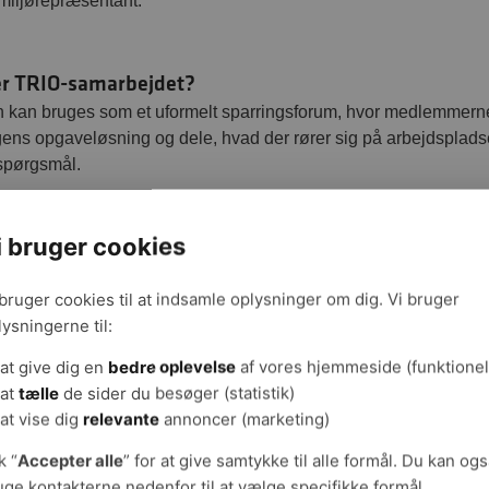
miljørepræsentant.
er TRIO-samarbejdet?
 kan bruges som et uformelt sparringsforum, hvor medlemmern
ens opgaveløsning og dele, hvad der rører sig på arbejdspladse
 spørgsmål.
i bruger cookies
n får I TRIO på sporet?
marbejdet kan køre fast, hvis TRIO’ens medlemmer har forskellig
 bruger cookies til at indsamle oplysninger om dig. Vi bruger
med at bruge hinandens styrker eller oplever vanskeligheder m
lysningerne til:
rne og medarbejderne på arbejdspladsen.
at give dig en
bedre oplevelse
af vores hjemmeside (funktionel
at
tælle
de sider du besøger (statistik)
gevinster i en god trio
at vise dig
relevante
annoncer (marketing)
io-samarbejde kommer ikke af sig selv, men gevinsterne er ind
k “
Accepter alle
” for at give samtykke til alle formål. Du kan og
gt, hvad der kendetegner et velfungerende samspil om kerneop
uge kontakterne nedenfor til at vælge specifikke formål.