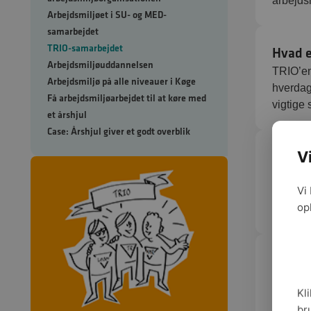
arbejds
Arbejdsmiljøet i SU- og MED-
samarbejdet
TRIO-samarbejdet
Hvad 
Arbejdsmiljøuddannelsen
TRIO’en
Arbejdsmiljø på alle niveauer i Køge
hverdag
Få arbejdsmiljøarbejdet til at køre med
vigtige
et årshjul
Case: Årshjul giver et godt overblik
V
Hvorda
TRIO-sa
Vi
lykkes 
op
kollege
Mange 
Godt tr
Kli
undersø
br