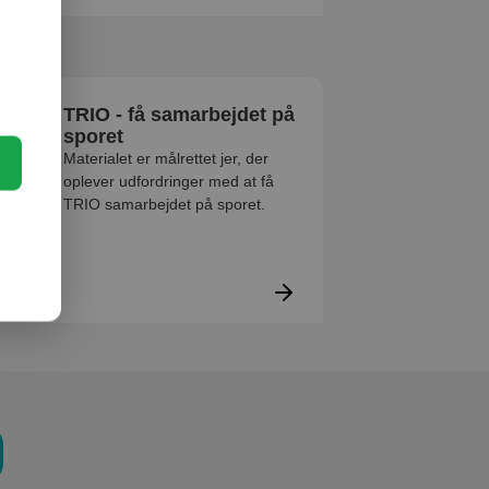
TRIO - få samarbejdet på
sporet
Materialet er målrettet jer, der
oplever udfordringer med at få
TRIO samarbejdet på sporet.