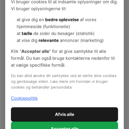
Vi bruger cookies til at indsamle oplysninger om dig.
Vi bruger oplysningerne til:
Du kan finde andet materiale til
at give dig en
bedre oplevelse
af vores
'RESTITUHVAFORNOGET' her:
hjemmeside (funktionelle)
at
tælle
de sider du besøger (statistik)
Film
at vise dig
relevante
annoncer (marketing)
Podcast
Dialogkort
Klik “
Accepter alle
” for at give samtykke til alle
Vejledning til materialer om restituion og
formål. Du kan også bruge kontakterne nedenfor til
pauser
at vælge specifikke formål.
Viden om restitution og pauser
PowerPoint
Du kan altid ændre dit samtykke ved at slette dine cookies
og genbesøge siden. Læs mere om hvordan vi bruger
cookies og behandler persondata:
Cookiepolitik
Stress
Afvis alle
Om stress
Uklare og modstridende krav i arbejdet
Accepter alle