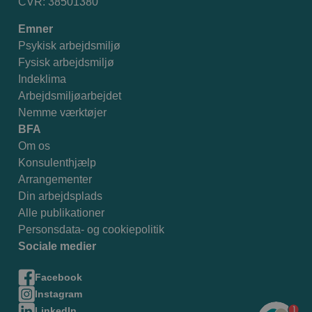
CVR: 38501380
Emner
Psykisk arbejdsmiljø
Fysisk arbejdsmiljø
Indeklima
Arbejdsmiljøarbejdet
Nemme værktøjer
BFA
Om os
Konsulenthjælp
Arrangementer
Din arbejdsplads
Alle publikationer
Personsdata- og cookiepolitik
Sociale medier
Facebook
Instagram
1
LinkedIn