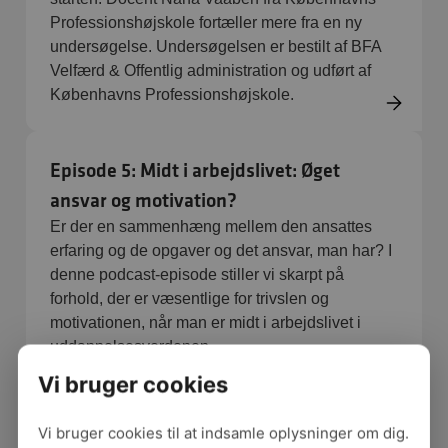
Professionshøjskole fortæller mere fra en ny
undersøgelse. Undersøgelsen er bestilt af BFA
Velfærd & Offentlig administration og udført af
Københavns Professionshøjskole.
Episode 5: Midt i arbejdslivet: Øget
ansvar og motivation?
Er der en sammenhæng mellem den ansattes
erfaring og de opgaver og det ansvar, man har? I
denne podcast-episode stiller vi skarpt på
forhold, der er væsentlige for trivslen og
motivationen, når man er midt i arbejdslivet i
uddannelsesverdenen.
Vi bruger cookies
Episode 6: Mestringsstrategier: Fra
Vi bruger cookies til at indsamle oplysninger om dig.