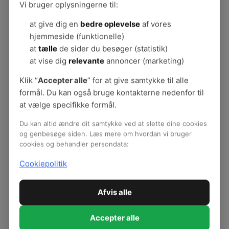
individuelle til fælles
Vi bruger oplysningerne til:
Denne episode handler om, hvordan undervisere
at give dig en
bedre oplevelse
af vores
håndterer det, når de oplever at må gå på
hjemmeside (funktionelle)
kompromis med det, de vurderer er det fagligt
at
tælle
de sider du besøger (statistik)
rigtige at gøre. Episoden stiller skarpt på
at vise dig
relevante
annoncer (marketing)
underviserarbejdets særlige karakter som
relationsarbejde, og den fortæller om de
Klik “
Accepter alle
” for at give samtykke til alle
mestringsstrategier, de ansatte i
formål. Du kan også bruge kontakterne nedenfor til
uddannelsesverdenen gør brug af.
at vælge specifikke formål.
Du kan altid ændre dit samtykke ved at slette dine cookies
og genbesøge siden. Læs mere om hvordan vi bruger
Episode 7: Ledelse i
cookies og behandler persondata:
uddannelsesverdenen
Cookiepolitik
Ledere på uddannelsesinstitutioner kan stå i
nogle særlige dilemmaer. De kan selv opleve
Afvis alle
frustrationer ved organisatoriske forhold, der
griber ind i deres ledelsesmæssige råderum. Og
Accepter alle
de skal kunne lede medarbejdere, der ’kigger