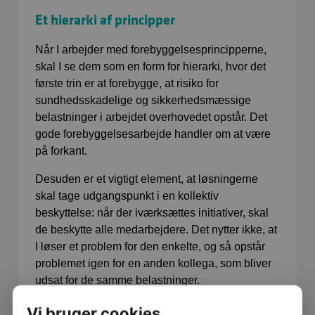
Et hierarki af principper
Når I arbejder med forebyggelsesprincipperne,
skal I se dem som en form for hierarki, hvor det
første trin er at forebygge, at risiko for
sundhedsskadelige og sikkerhedsmæssige
belastninger i arbejdet overhovedet opstår. Det
gode forebyggelsesarbejde handler om at være
på forkant.
Desuden er et vigtigt element, at løsningerne
skal tage udgangspunkt i en kollektiv
beskyttelse: når der iværksættes initiativer, skal
de beskytte alle medarbejdere. Det nytter ikke, at
I løser et problem for den enkelte, og så opstår
problemet igen for en anden kollega, som bliver
udsat for de samme belastninger.
Vi bruger cookies