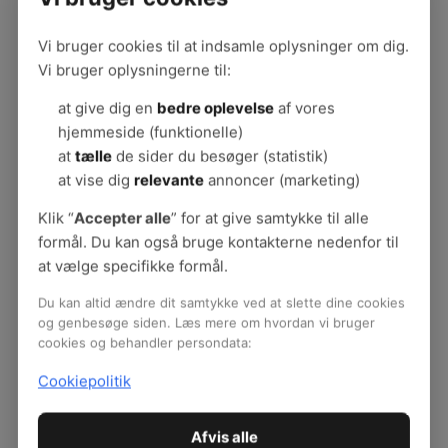
Vi bruger cookies til at indsamle oplysninger om dig.
Vi bruger oplysningerne til:
at give dig en
bedre oplevelse
af vores
hjemmeside (funktionelle)
at
tælle
de sider du besøger (statistik)
at vise dig
relevante
annoncer (marketing)
Forebyggelsesprincipperne skal ligge til grund
Klik “
Accepter alle
” for at give samtykke til alle
for arbejdsmiljøarbejdet på virksomheden, hvor
formål. Du kan også bruge kontakterne nedenfor til
arbejdspladsen skal sikre en effektiv
at vælge specifikke formål.
forebyggelse af problemer i arbejdsmiljøet. Det
Du kan altid ændre dit samtykke ved at slette dine cookies
betyder, at arbejdspladsen skal hindre/fjerne
og genbesøge siden. Læs mere om hvordan vi bruger
risici og belastninger i arbejdet. Det skal være
cookies og behandler persondata:
sikkert og sundt at gå på arbejde. I modellen er
Cookiepolitik
forebyggelsesprincipperne illustreret i et hierarki
og grupperet. Pilen illustrerer, hvor virksomme
principperne er. De øverste er mest virksomme
Afvis alle