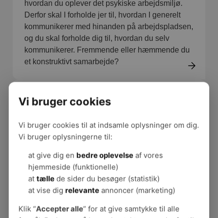
hvordan du oplever det psykiske arbejdsmiljø.
Derfor skal I forholde jer til, hvordan I generelt
kommunikerer med hinanden på arbejdspladsen,
og du skal forholde dig til, hvordan du selv
kommunikerer. Fremmende eller hæmmende du
et konstruktivt samarbejde?
Anerkendende undersøgelse
Vi bruger cookies
I fastlåste konflikter er den anerkendende
undersøgelse et godt alternativ til den
Vi bruger cookies til at indsamle oplysninger om dig.
traditionelle måde at løse konflikter på. Metoden
Vi bruger oplysningerne til:
er også god til konflikter, hvor mange parter er
at give dig en
bedre oplevelse
af vores
involveret.
hjemmeside (funktionelle)
at
tælle
de sider du besøger (statistik)
at vise dig
relevante
annoncer (marketing)
Kollegial supervision
Kollegial supervision skaber fælles læring og
Klik “
Accepter alle
” for at give samtykke til alle