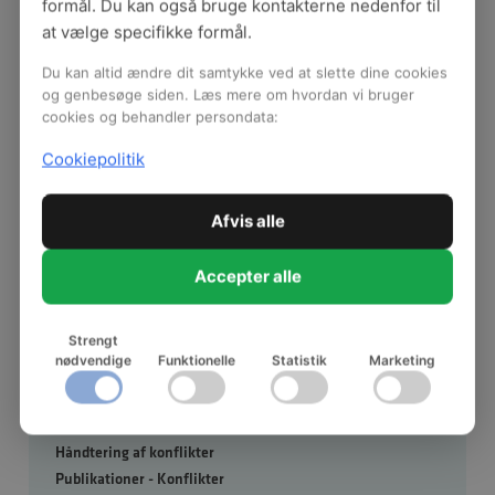
udvikling på arbejdspladsen. Som medarbejdere
formål. Du kan også bruge kontakterne nedenfor til
bliver vi i fællesskab klogere på svære
at vælge specifikke formål.
problemstillinger, lærer af succeshistorier, deler
Du kan altid ændre dit samtykke ved at slette dine cookies
viden og erfaringer, får nye idéer og inspiration
og genbesøge siden. Læs mere om hvordan vi bruger
og ikke mindst lærer vores kolleger bedre at
cookies og behandler persondata:
kende. Det skaber en konstruktiv dialog i
Cookiepolitik
hverdagen, som gør det muligt at undgå
skadelige konflikter.
Afvis alle
Accepter alle
Konflikter
Strengt
Hvad er en konflikt?
nødvendige
Funktionelle
Statistik
Marketing
Fem typer af konflikter
Sådan udvikler konflikter sig
Forebyg konflikter
Håndtering af konflikter
Publikationer - Konflikter