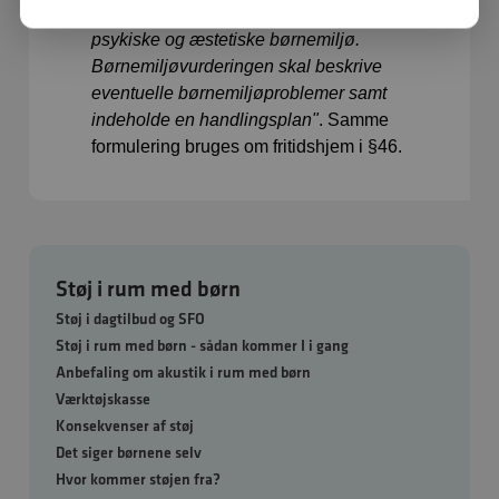
en kortlægning af dagtilbuddets fysiske,
psykiske og æstetiske børnemiljø.
Børnemiljøvurderingen skal beskrive
eventuelle børnemiljøproblemer samt
indeholde en handlingsplan"
. Samme
formulering bruges om fritidshjem i §46.
Støj i rum med børn
Støj i dagtilbud og SFO
Støj i rum med børn - sådan kommer I i gang
Anbefaling om akustik i rum med børn
Værktøjskasse
Konsekvenser af støj
Det siger børnene selv
Hvor kommer støjen fra?