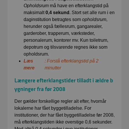
Opholdsrum
må have en efterklangstid på
maksimalt
0,4 sekund
. Stort set alle rum i en
daginstitution betragtes som
opholdsrum
,
herunder også fællesrum, gangarealer,
garderober, trapperum, værksteder,
personalerum, kontorer mv. Kun toiletrum,
depotrum og tilsvarende regnes ikke som
opholdsrum.
Læs
: Forstå efterklangstid på 2
mere
minutter
Længere efterklangstider tilladt i ældre b
ygninger fra før 2008
Der gælder forskellige regler alt efter, hvornår
lokalerne har fået byggetilladelse. For
institutioner, der har fået byggetilladelse før 2008,
må efterklangstiden ikke overstige 0,6 sekunder.
Mod altså 0,4 sekunder i nye institutioner.