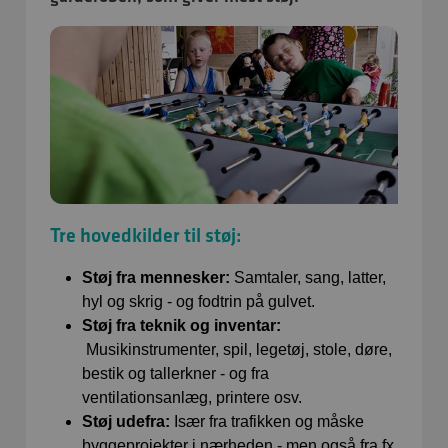
Tre hovedkilder til støj:
Støj fra mennesker:
Samtaler, sang, latter,
hyl og skrig - og fodtrin på gulvet.
Støj fra teknik og inventar:
Musikinstrumenter, spil, legetøj, stole, døre,
bestik og tallerkner - og fra
ventilationsanlæg, printere osv.
Støj udefra:
Især fra trafikken og måske
byggeprojekter i nærheden - men også fra fx