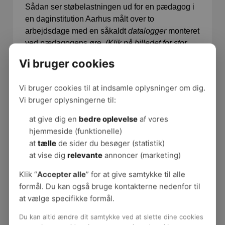
Sådan ser støbelastningen ud for en pædagog i
en daginstitution Aarhus målt over to
arbejdsdage med en såkaldt
datalogger
monteret
ved pædagogens øre.
(Klik på billedet for stor
udgave)
Vi bruger cookies
Vi bruger cookies til at indsamle oplysninger om dig.
Vi bruger oplysningerne til:
at give dig en
bedre oplevelse
af vores
hjemmeside (funktionelle)
at
tælle
de sider du besøger (statistik)
at vise dig
relevante
annoncer (marketing)
Klik “
Accepter alle
” for at give samtykke til alle
formål. Du kan også bruge kontakterne nedenfor til
Puderummet og garderoben støjer mest med
at vælge specifikke formål.
spidsbelastninger op over 90dB. Perioderne på
stuen og udenfor er præget af moderat støj, mens
Du kan altid ændre dit samtykke ved at slette dine cookies
pauserne på kontoret (ikke overraskende) er