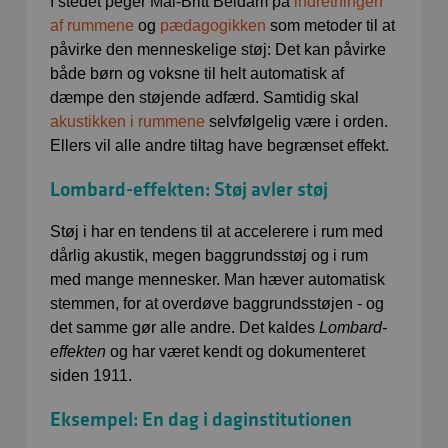
I stedet peger Mai-Britt Beldam på
indretningen
af rummene
og
pædagogikken
som metoder til at
påvirke den menneskelige støj: Det kan påvirke
både børn og voksne til helt automatisk af
dæmpe den støjende adfærd. Samtidig skal
akustikken i rummene
selvfølgelig være i orden.
Ellers vil alle andre tiltag have begrænset effekt.
Lombard-effekten: Støj avler støj
Støj i har en tendens til at accelerere i rum med
dårlig akustik, megen baggrundsstøj og i rum
med mange mennesker. Man hæver automatisk
stemmen, for at overdøve baggrundsstøjen - og
det samme gør alle andre. Det kaldes
Lombard-
effekten
og har været kendt og dokumenteret
siden 1911.
Eksempel: En dag i daginstitutionen