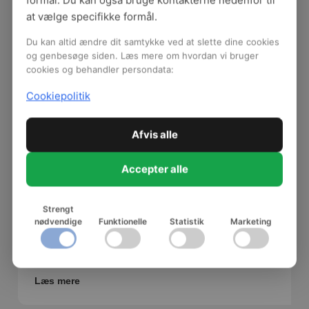
at vælge specifikke formål.
Du kan altid ændre dit samtykke ved at slette dine cookies
og genbesøge siden. Læs mere om hvordan vi bruger
cookies og behandler persondata:
Cookiepolitik
Afvis alle
Accepter alle
Strengt
Støj i dagtilbud og SFO
nødvendige
Funktionelle
Statistik
Marketing
Hent kort introfolder til kollegerne og få 5 tips til god
akustik.
Læs mere