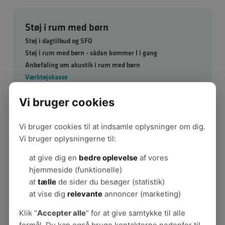
Støj i rum med børn
Støj i dagtilbud og SFO
Støj i rum med børn - sådan kommer I i gang
Anbefaling om akustik i rum med børn
Værktøjskasse
Konsekvenser af støj
Vi bruger cookies
Det siger børnene selv
Hvor kommer støjen fra?
Støj og akustik i skolen
Vi bruger cookies til at indsamle oplysninger om dig.
Bygninger og akustik
Vi bruger oplysningerne til:
Støjdæmpende indretning
at give dig en
bedre oplevelse
af vores
Organisering og pædagogik
hjemmeside (funktionelle)
Interview: Pædagogik dæmper uro
at
tælle
de sider du besøger (statistik)
Sådan holder stemmen til et helt arbejdsliv i
at vise dig
relevante
annoncer (marketing)
uddannelsesverdenen
Cases og eksempler
Klik “
Accepter alle
” for at give samtykke til alle
Særlige regler om støj for børn og unge
formål. Du kan også bruge kontakterne nedenfor til