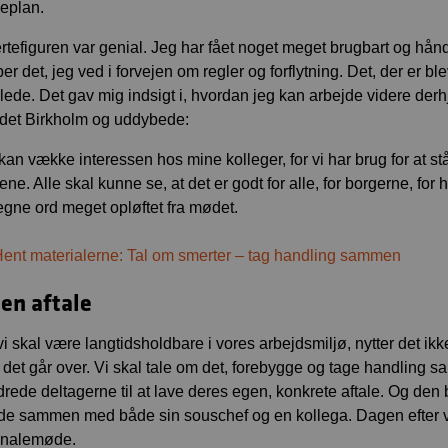
eplan.
rtefiguren var genial. Jeg har fået noget meget brugbart og håndg
r det, jeg ved i forvejen om regler og forflytning. Det, der er ble
ede. Det gav mig indsigt i, hvordan jeg kan arbejde videre d
det Birkholm og uddybede:
 kan vække interessen hos mine kolleger, for vi har brug for at 
ene. Alle skal kunne se, at det er godt for alle, for borgerne, for 
gne ord meget opløftet fra mødet.
ent materialerne: Tal om smerter – tag handling sammen
 en aftale
vi skal være langtidsholdbare i vores arbejdsmiljø, nytter det ikke
t det går over. Vi skal tale om det, forebygge og tage handling s
drede deltagerne til at lave deres egen, konkrete aftale. Og de
tede sammen med både sin souschef og en kollega. Dagen efter vi
onalemøde.