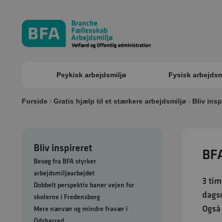
Psykisk arbejdsmiljø
Fysisk arbejdsm
Forside
Gratis hjælp til et stærkere arbejdsmiljø
Bliv insp
Bliv inspireret
BFA
Besøg fra BFA styrker
arbejdsmiljøarbejdet
3 tim
Dobbelt perspektiv baner vejen for
dagso
skolerne i Fredensborg
Også 
Mere nærvær og mindre fravær i
Odsherred