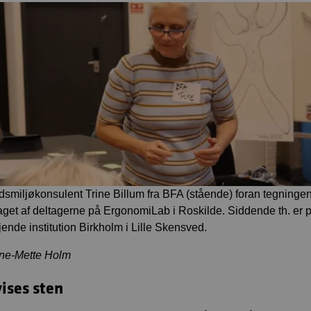
dsmiljøkonsulent Trine Billum fra BFA (stående) foran tegningen
get af deltagerne på ErgonomiLab i Roskilde. Siddende th. e
jende institution Birkholm i Lille Skensved.
ne-Mette Holm
vises sten