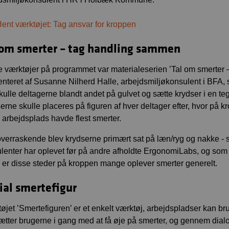
ent værktøjet: Tag ansvar for kroppen
 om smerter – tag handling sammen
e værktøjer på programmet var materialeserien ’Tal om smerter 
nteret af Susanne Nilherd Halle, arbejdsmiljøkonsulent i BFA, 
kulle deltagerne blandt andet på gulvet og sætte krydser i en teg
erne skulle placeres på figuren af hver deltager efter, hvor på 
 arbejdsplads havde flest smerter.
overraskende blev krydserne primært sat på læn/ryg og nakke
lenter har oplevet før på andre afholdte ErgonomiLabs, og som vi
 er disse steder på kroppen mange oplever smerter generelt.
ial smertefigur
øjet ’Smertefiguren’ er et enkelt værktøj, arbejdspladser kan bru
ætter brugerne i gang med at få øje på smerter, og gennem dial