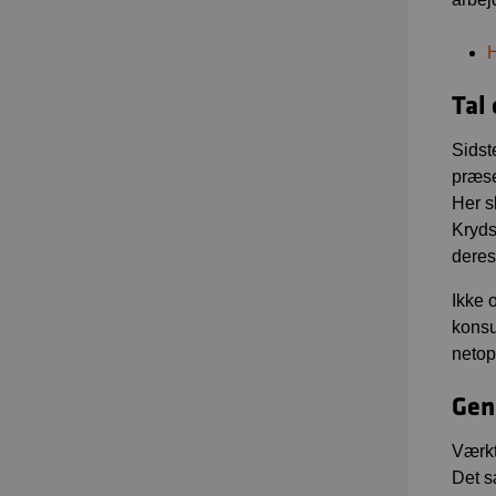
H
Tal
Sidst
præse
Her s
Kryds
deres
Ikke 
konsu
netop
Gen
Værkt
Det s