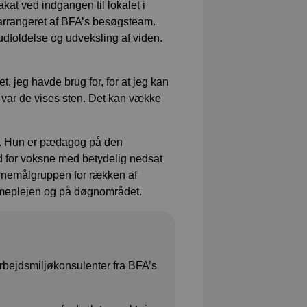
at ved indgangen til lokalet i
s arrangeret af BFA’s besøgsteam.
k udfoldelse og udveksling af viden.
 jeg havde brug for, for at jeg kan
 var de vises sten. Det kan vække
e. Hun er pædagog på den
ed for voksne med betydelig nedsat
ernemålgruppen for rækken af
mmeplejen og på døgnområdet.
rbejdsmiljøkonsulenter fra BFA’s