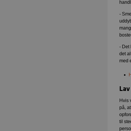
handl
- Sme
uddybe
mangl
boste
- Det
det al
med e
H
Lav
Hvis 
på, a
opfor
til s
pers