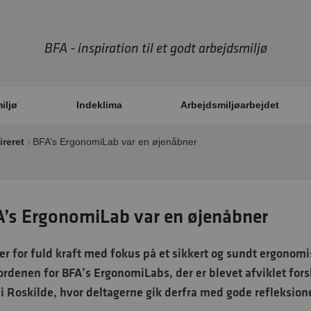
BFA - inspiration til et godt arbejdsmiljø
iljø
Indeklima
Arbejdsmiljøarbejdet
ireret
BFA’s ErgonomiLab var en øjenåbner
’s ErgonomiLab var en øjenåbner
er for fuld kraft med fokus på et sikkert og sundt ergonomi
rdenen for BFA’s ErgonomiLabs, der er blevet afviklet forsk
i Roskilde, hvor deltagerne gik derfra med gode refleksione