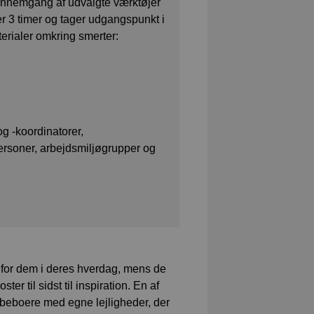
 gennemgang af udvalgte værktøjer
er 3 timer og tager udgangspunkt i
erialer omkring smerter:
g -koordinatorer,
personer, arbejdsmiljøgrupper og
 for dem i deres hverdag, mens de
er til sidst til inspiration. En af
 beboere med egne lejligheder, der