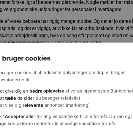
drettet forskelligt af beboernes pårørende. Nogle møbler har må
give ergonomiske udfordringer for personalet i hverdagen:
le af vores beboere har rigtig mange møbler. Og det er jo deres
splads, og det er vigtigt, at vi ikke får en arbejdsskade, hvis vi f
r skæve arbejdsstillinger, hvis en seng står placeret op imod en
 at håndhæve reglerne, sagde hun blandt andet.
g borgeren som en ressource
i bruger cookies
 Billum, arbejdsmiljøkonsulent i BFA præsenterede materialet 
 bruger cookies til at indsamle oplysninger om dig. Vi bruger
gspunkt i gode erfaringer fra et BFA-forløb i Vordingborg Kom
lysningerne til:
r et bedre samarbejde mellem kommunens forflytningsvejledere o
eder og aktivitetscentre resulteret i et fald i ergonomiske udford
at give dig en
bedre oplevelse
af vores hjemmeside (funktionel
år.
at
tælle
de sider du besøger (statistik)
at vise dig
relevante
annoncer (marketing)
æs artiklen om den ergonomiske indsats i Vordingborg Kommu
k “
Accepter alle
” for at give samtykke til alle formål. Du kan og
uge kontakterne nedenfor til at vælge specifikke formål.
ik den erfarne forflytningsvejleder Jeanine Lionett fra Solrød K