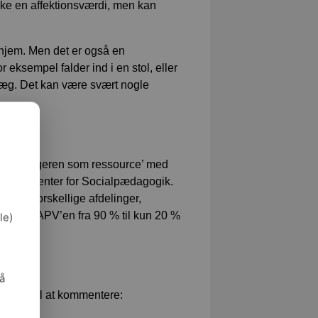
ske en affektionsværdi, men kan
 hjem. Men det er også en
or eksempel falder ind i en stol, eller
 væg. Det kan være svært nogle
’Brug borgeren som ressource’ med
munes Center for Socialpædagogik.
g de forskellige afdelinger,
ringer i APV’en fra 90 % til kun 20 %
le)
ne
så
ommune til at kommentere: