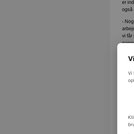
er in
også 
- Nog
arbejd
vi få
gange
Bru
V
Trine
Vi
udgan
op
Her e
boenh
på et 
L
Kli
br
Det f