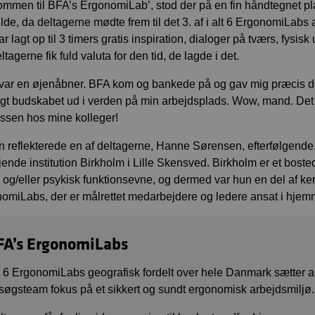
ommen til BFA’s ErgonomiLab’, stod der på en fin håndtegnet plak
lde, da deltagerne mødte frem til det 3. af i alt 6 ErgonomiLab
r lagt op til 3 timers gratis inspiration, dialoger på tværs, fysis
tagerne fik fuld valuta for den tid, de lagde i det.
 var en øjenåbner. BFA kom og bankede på og gav mig præcis det,
agt budskabet ud i verden på min arbejdsplads. Wow, mand. Det
essen hos mine kolleger!
 reflekterede en af deltagerne, Hanne Sørensen, efterfølgend
jende institution Birkholm i Lille Skensved. Birkholm er et bost
k og/eller psykisk funktionsevne, og dermed var hun en del af k
omiLabs, der er målrettet medarbejdere og ledere ansat i hje
FA’s ErgonomiLabs
 6 ErgonomiLabs geografisk fordelt over hele Danmark sætter a
søgsteam fokus på et sikkert og sundt ergonomisk arbejdsmiljø.