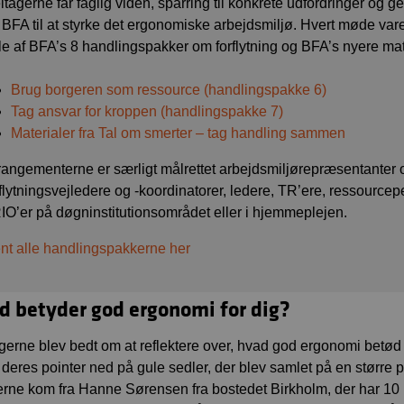
ltagerne får faglig viden, sparring til konkrete udfordringer og
a BFA til at styrke det ergonomiske arbejdsmiljø. Hvert møde var
le af BFA’s 8 handlingspakker om forflytning og BFA’s nyere mat
Brug borgeren som ressource (handlingspakke 6)
Tag ansvar for kroppen (handlingspakke 7)
Materialer fra Tal om smerter – tag handling sammen
rangementerne er særligt målrettet arbejdsmiljørepræsentanter o
rflytningsvejledere og -koordinatorer, ledere, TR’ere, ressource
IO’er på døgninstitutionsområdet eller i hjemmeplejen.
nt alle handlingspakkerne her
d betyder god ergonomi for dig?
gerne blev bedt om at reflektere over, hvad god ergonomi betød
deres pointer ned på gule sedler, der blev samlet på en større post
erne kom fra Hanne Sørensen fra bostedet Birkholm, der har 10