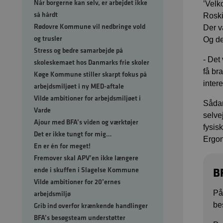
Når borgerne kan selv, er arbejdet ikke
’Velk
så hårdt
Roski
Rødovre Kommune vil nedbringe vold
Der va
og trusler
Og del
Stress og bedre samarbejde på
- Det
skoleskemaet hos Danmarks frie skoler
få br
Køge Kommune stiller skarpt fokus på
inter
arbejdsmiljøet i ny MED-aftale
Vilde ambitioner for arbejdsmiljøet i
Sådan
Varde
selve
Ajour med BFA’s viden og værktøjer
fysis
Det er ikke tungt for mig…
Ergon
En er én for meget!
Fremover skal APV’en ikke længere
B
ende i skuffen i Slagelse Kommune
Vilde ambitioner for 20’ernes
På
arbejdsmiljø
be
Grib ind overfor krænkende handlinger
BFA’s besøgsteam understøtter