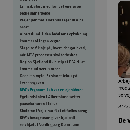
En frisk start med fornyet energi og
bedre samarbejde
Plejehjemmet Klarahus tager BFA på
ordet
Albertslund: Uden ledelsens opbakning
kommer vi ingen vegne
Slagelse fik øje på, hvem der gør hvad,
når APV-processen skal forbedres
Region Sjælland fik hjælp af BFA til at
komme ud over rampen
Keep it simple: Et skarpt fokus på
Arbej
kerneopgaven
modta
BFA’s ErgonomiLab var en øjenåbner
selve
Egelundskolen i Albertslund sætter
pausekulturen i fokus
Af An
Skolerne i Vejle har fået et fælles sprog
BFA’s besøgsteam giver hjælp til
De 
selvhjælp i Vordingborg Kommune