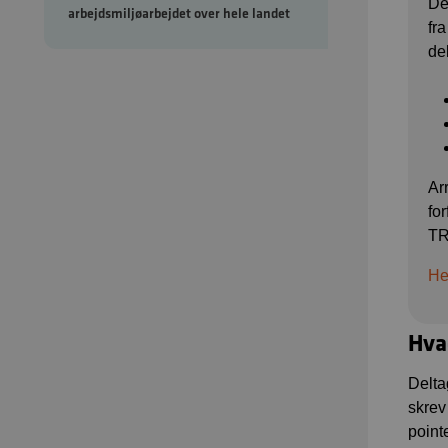
De
arbejdsmiljøarbejdet over hele landet
fr
de
Ar
fo
TR
He
Hva
Delta
skrev 
point