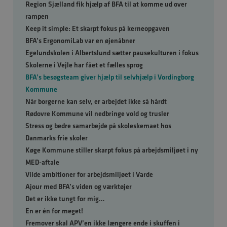
Region Sjælland fik hjælp af BFA til at komme ud over
rampen
Keep it simple: Et skarpt fokus på kerneopgaven
BFA’s ErgonomiLab var en øjenåbner
Egelundskolen i Albertslund sætter pausekulturen i fokus
Skolerne i Vejle har fået et fælles sprog
BFA’s besøgsteam giver hjælp til selvhjælp i Vordingborg
Kommune
Når borgerne kan selv, er arbejdet ikke så hårdt
Rødovre Kommune vil nedbringe vold og trusler
Stress og bedre samarbejde på skoleskemaet hos
Danmarks frie skoler
Køge Kommune stiller skarpt fokus på arbejdsmiljøet i ny
MED-aftale
Vilde ambitioner for arbejdsmiljøet i Varde
Ajour med BFA’s viden og værktøjer
Det er ikke tungt for mig…
En er én for meget!
Fremover skal APV’en ikke længere ende i skuffen i