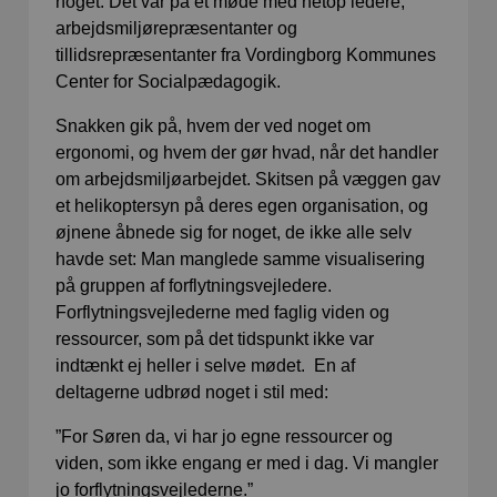
noget. Det var på et møde med netop ledere,
arbejdsmiljørepræsentanter og
tillidsrepræsentanter fra Vordingborg Kommunes
Center for Socialpædagogik.
Snakken gik på, hvem der ved noget om
ergonomi, og hvem der gør hvad, når det handler
om arbejdsmiljøarbejdet. Skitsen på væggen gav
et helikoptersyn på deres egen organisation, og
øjnene åbnede sig for noget, de ikke alle selv
havde set: Man manglede samme visualisering
på gruppen af forflytningsvejledere.
Forflytningsvejlederne med faglig viden og
ressourcer, som på det tidspunkt ikke var
indtænkt ej heller i selve mødet. En af
deltagerne udbrød noget i stil med:
”For Søren da, vi har jo egne ressourcer og
viden, som ikke engang er med i dag. Vi mangler
jo forflytningsvejlederne.”