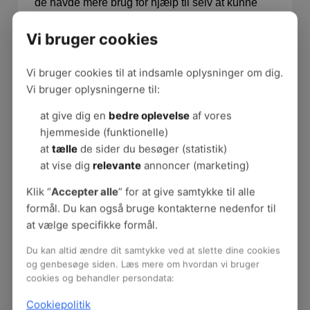
de havde mere brug for hjælp til selv at kunne
løse problemet. Da de erkendte, hvordan de
Vi bruger cookies
involverede hinanden og borgernes ressourcer,
så fandt de ud af, hvordan de kunne løse det og
mange andre problemer selv,” siger Susanne
Vi bruger cookies til at indsamle oplysninger om dig.
Halle.
Vi bruger oplysningerne til:
Trine Billum tilføjer:
at give dig en
bedre oplevelse
af vores
hjemmeside (funktionelle)
”De skulle gå fra møderne med lyst og gejst til at
at
tælle
de sider du besøger (statistik)
arbejde med det bagefter. Derfor havde vi fokus
at vise dig
relevante
annoncer (marketing)
på at fastholde og øge deres bevidsthed om
Klik “
Accepter alle
” for at give samtykke til alle
egen mestring. Kompetencer og evner, som
formål. Du kan også bruge kontakterne nedenfor til
allerede var til stede og som blot skulle bringes i
at vælge specifikke formål.
spil.”
Du kan altid ændre dit samtykke ved at slette dine cookies
God tid
og genbesøge siden. Læs mere om hvordan vi bruger
cookies og behandler persondata:
og
fælles
Cookiepolitik