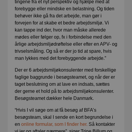
tingene fra et nyt perspektiv og hjælpe med at
forebygge eller mindske en belastning. Og tiden
behøver ikke gå fra det arbejde, man gør i
forvejen for at skabe et bedre arbejdsmiljø. Vi
kan tappe ind der, hvor man måske allerede
mødes eller følger op, fx i forbindelse med den
årlige arbejdsmiljødrøftelse eller efter en APV- og
trivselsmåling. Og så er der jo tid at spare, hvis
man lykkes med det forebyggende arbejde.”
Der er 6 arbejdsmiljøkonsulenter med forskellige
faglige baggrunde i besøgsteamet, og når der er
taget beslutning om at lave en indsats, sættes
der gerne et hold på to arbejdsmiljøkonsulenter.
Besøgsteamet dækker hele Danmark.
“Hvis I vil søge om at få besøg af BFA’s
besøgsteam, skal I sende en kort begrundelse i
en
online formular, som I finder her.
Så kontakter
vi jer og aftaler nærmere”, siger Trine Billum og