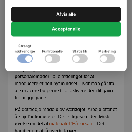
sprog
Afvis alle
til at
Accepter alle
anvende værktøjerne
Strengt
På det andet møde arbejdede de med BFA’s
nødvendige
Funktionelle
Statistik
Marketing
værktøj
’Brug borgeren som ressource’
. Her blev
forflytningsvejledernes kompetencer tydelige, og
forflytningskoordinator har siden været med til
personalemøder i alle afdelinger for at
introducere et helt nyt mindset. Hvor man går fra
at servicere borgerne til at aktivere dem til gavn
for begge parter.
På det tredje møde blev værktøjet ’Arbejd efter et
årshjul’ introduceret. Det er ligesom den første
øvelse en del af
materialet ’
På forkant’
. Det
handler om at få overblik over