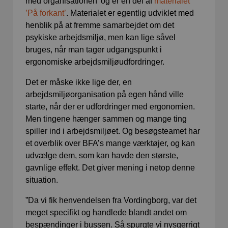
med organisationen’ og er en del af
materialet
’
På forkant’
. Materialet er egentlig udviklet med
henblik på at fremme samarbejdet om det
psykiske arbejdsmiljø, men kan lige såvel
bruges, når man tager udgangspunkt i
ergonomiske arbejdsmiljøudfordringer.
Det er måske ikke lige der, en
arbejdsmiljøorganisation på egen hånd ville
starte, når der er udfordringer med ergonomien.
Men tingene hænger sammen og mange ting
spiller ind i arbejdsmiljøet. Og besøgsteamet har
et overblik over BFA’s mange værktøjer, og kan
udvælge dem, som kan havde den største,
gavnlige effekt. Det giver mening i netop denne
situation.
”Da vi fik henvendelsen fra Vordingborg, var det
meget specifikt og handlede blandt andet om
bespændinger i bussen. Så spurgte vi nysgerrigt