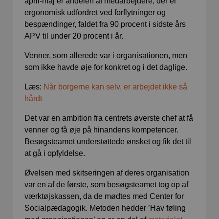
april-maj er andelen af medarbejdere, der er
ergonomisk udfordret ved forflytninger og
bespændinger, faldet fra 90 procent i sidste års
APV til under 20 procent i år.
Venner, som allerede var i organisationen, men
som ikke havde øje for konkret og i det daglige.
Læs:
Når borgerne kan selv, er arbejdet ikke så
hårdt
Det var en ambition fra centrets øverste chef at få
venner og få øje på hinandens kompetencer.
Besøgsteamet understøttede ønsket og fik det til
at gå i opfyldelse.
Øvelsen med skitseringen af deres organisation
var en af de første, som besøgsteamet tog op af
værktøjskassen, da de mødtes med Center for
Socialpædagogik. Metoden hedder ’Hav føling