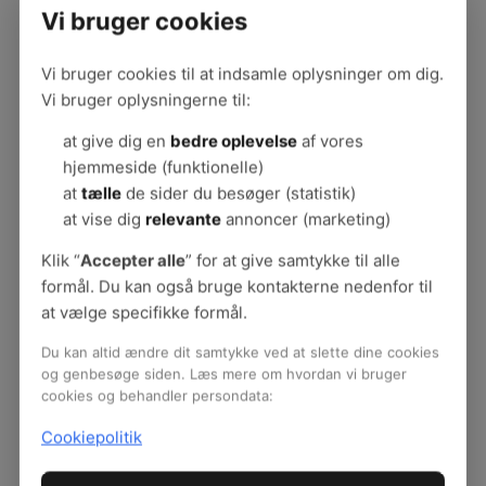
Der er forskellige måder at arbejde
Vi bruger cookies
med at forebygge fald- og
snubleulykker. Her kan I se
Vi bruger cookies til at indsamle oplysninger om dig.
eksempler på, hvordan man
Vi bruger oplysningerne til:
systematisk kan arbejde med
at give dig en
bedre oplevelse
af vores
forebyggelsen.
hjemmeside (funktionelle)
at
tælle
de sider du besøger (statistik)
Plakat: Eksempler på løsninger
at vise dig
relevante
annoncer (marketing)
Ni illustrerede løsninger, der
forebygger fald- og snubleulykker.
Klik “
Accepter alle
” for at give samtykke til alle
Lige til at hænge op på
formål. Du kan også bruge kontakterne nedenfor til
opslagstavlen. Kan også bruges til
at vælge specifikke formål.
kampagnen.
Du kan altid ændre dit samtykke ved at slette dine cookies
og genbesøge siden. Læs mere om hvordan vi bruger
Artikler om faldulykker
cookies og behandler persondata:
Case om forebyggelse
: Læs hvordan
Cookiepolitik
plejehjemmet Enghaven i Skjern har
arbejdet med at reducere faldulykker på