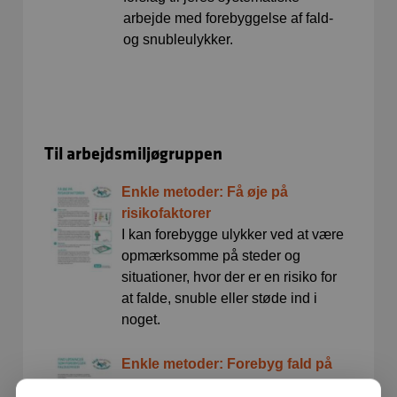
arbejde med forebyggelse af fald-
og snubleulykker.
Til arbejdsmiljøgruppen
Enkle metoder: Få øje på
risikofaktorer
I kan forebygge ulykker ved at være
opmærksomme på steder og
situationer, hvor der er en risiko for
at falde, snuble eller støde ind i
noget.
Enkle metoder: Forebyg fald på
plejecentre