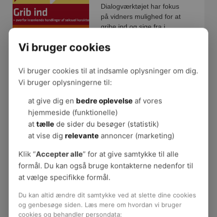
Dialogværktøjet har fokus
på vidners mulighed for at
gribe ind og sige fra i
situationer, der kan være
Vi bruger cookies
krænkende.
Vi bruger cookies til at indsamle oplysninger om dig.
Vi bruger oplysningerne til:
Grib ind - Godt
kollegaskab uden
at give dig en
bedre oplevelse
af vores
mobning
hjemmeside (funktionelle)
at
tælle
de sider du besøger (statistik)
”Grib ind – Godt
at vise dig
relevante
annoncer (marketing)
kollegaskab uden
mobning” er et værktøj,
Klik “
Accepter alle
” for at give samtykke til alle
som sætter fokus på
formål. Du kan også bruge kontakterne nedenfor til
vidnernes rolle i situationer
at vælge specifikke formål.
med mobning.
Du kan altid ændre dit samtykke ved at slette dine cookies
og genbesøge siden. Læs mere om hvordan vi bruger
cookies og behandler persondata: