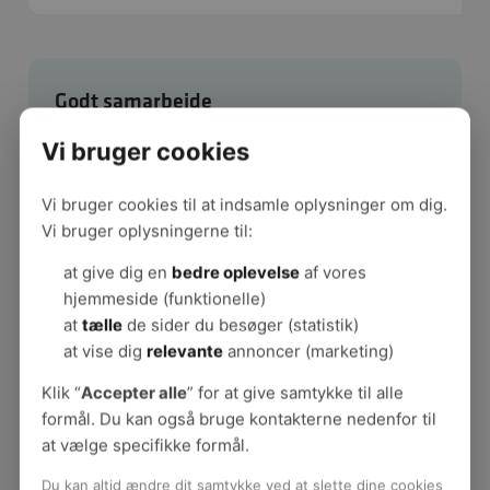
Godt samarbejde
Psykologisk tryghed
Vi bruger cookies
Social kapital
Professionel kapital
Vi bruger cookies til at indsamle oplysninger om dig.
Professionel kapital i skoler
Vi bruger oplysningerne til:
God dialogkultur i skoler
Kollegial sparring
at give dig en
bedre oplevelse
af vores
Arbejdsfællesskaber
hjemmeside (funktionelle)
Publikationer - Godt samarbejde
at
tælle
de sider du besøger (statistik)
Samarbejde i åbne kontormiljøer
at vise dig
relevante
annoncer (marketing)
Bedre møder
Klik “
Accepter alle
” for at give samtykke til alle
Stærke arbejdsfællesskaber på universiteter
formål. Du kan også bruge kontakterne nedenfor til
at vælge specifikke formål.
Du kan altid ændre dit samtykke ved at slette dine cookies