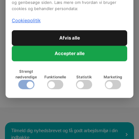
og genbesøge siden. Læs mere om hvordan vi bruger
cookies og behandler persondata:
Cookiepolitik
Afvis alle
Accepter alle
Den gode modtagelse
En guide til introduktion af nye medarbejdere.
Strengt
nødvendige
Funktionelle
Statistik
Marketing
Hent: Den gode modtagelse
Tilmeld dig nyhedsbrevet og få godt arbejdsmiljø i din
indbakke