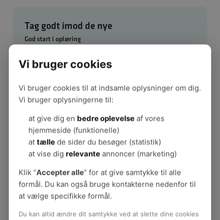
Tag godt imod de nye
God start i oplæring
Fakta om god modtagelse
Vi bruger cookies
Guider til den gode modtagelse
Nyuddannet: Få en bedre start
Sikkert fodfæste
Vi bruger cookies til at indsamle oplysninger om dig.
Hvem gør hvad?
Vi bruger oplysningerne til:
Tidslinje og tjekliste
at give dig en
bedre oplevelse
af vores
Til unge under 18: Ung med job
hjemmeside (funktionelle)
Fem anbefalinger: God modtagelse af unge
at
tælle
de sider du besøger (statistik)
Er jeg overhovedet god nok?
at vise dig
relevante
annoncer (marketing)
Case: Godt fundament i Aarhus
Klik “
Accepter alle
” for at give samtykke til alle
formål. Du kan også bruge kontakterne nedenfor til
at vælge specifikke formål.
Du kan altid ændre dit samtykke ved at slette dine cookies