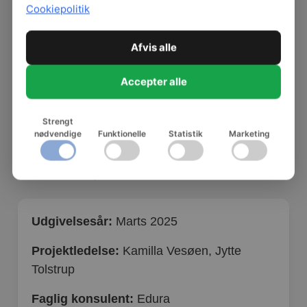
Cookiepolitik
Afvis alle
Accepter alle
Strengt
nødvendige
Funktionelle
Statistik
Marketing
Fakta om forløbene
Udgivelsesår:
Marts 2025
Projektledelse:
Kamilla Vesøen, Jytte
Tolstrup
Faglig konsulent:
Edura