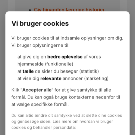
Giv hinanden lærerige historier
Spot elevens styrker
Vi bruger cookies
”Kom godt videre stol”
Hvis du vil vide mere om
Vi bruger cookies til at indsamle oplysninger om dig.
sammenhængen mellem arbejdsmiljø
Vi bruger oplysningerne til:
og oplæring, så læs med her:
at give dig en
bedre oplevelse
af vores
hjemmeside (funktionelle)
Baggrundsartikel om oplæring
at
tælle
de sider du besøger (statistik)
og arbejdsmiljø
at vise dig
relevante
annoncer (marketing)
Klik “
Accepter alle
” for at give samtykke til alle
Film: Ansvarlig for oplæring – Giv elevern
formål. Du kan også bruge kontakterne nedenfor til
e den bedste start
at vælge specifikke formål.
Du kan altid ændre dit samtykke ved at slette dine cookies
og genbesøge siden. Læs mere om hvordan vi bruger
cookies og behandler persondata: