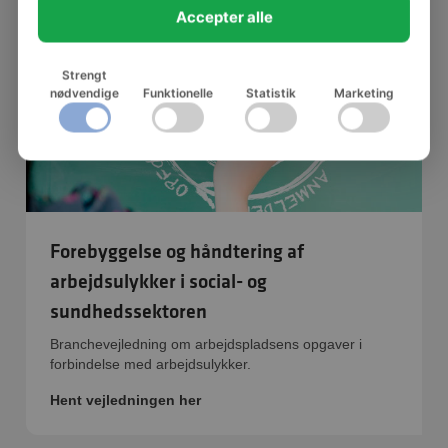
Accepter alle
Strengt
nødvendige
Funktionelle
Statistik
Marketing
Forebyggelse og håndtering af
arbejdsulykker i social- og
sundhedssektoren
Branchevejledning om arbejdspladsens opgaver i
forbindelse med arbejdsulykker.
Hent vejledningen her