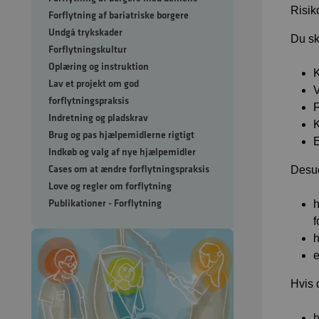
Risik
Forflytning af bariatriske borgere
Undgå trykskader
Du sk
Forflytningskultur
Oplæring og instruktion
K
Lav et projekt om god
V
forflytningspraksis
F
Indretning og pladskrav
Brug og pas hjælpemidlerne rigtigt
E
Indkøb og valg af nye hjælpemidler
Cases om at ændre forflytningspraksis
Desud
Love og regler om forflytning
Publikationer - Forflytning
h
f
h
e
Hvis 
h