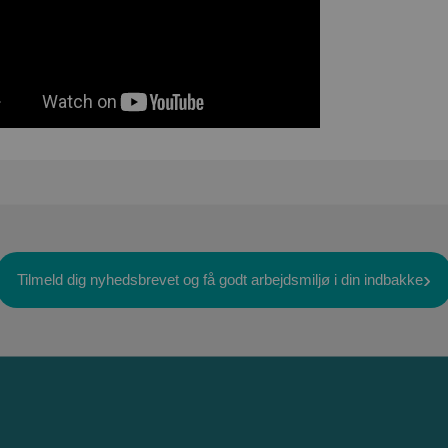
Tilmeld dig nyhedsbrevet og få godt arbejdsmiljø i din indbakke