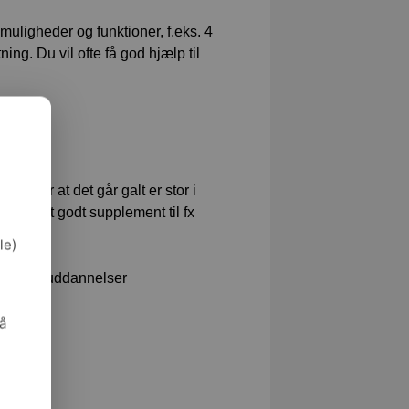
muligheder og funktioner, f.eks. 4
ning. Du vil ofte få god hjælp til
oen for at det går galt er stor i
 være et godt supplement til fx
le)
urser og uddannelser
så