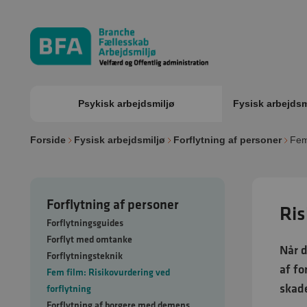
Psykisk arbejdsmiljø
Fysisk arbejdsm
Forside
Fysisk arbejdsmiljø
Forflytning af personer
Fem 
Forflytning af personer
Ris
Forflytningsguides
Forflyt med omtanke
Når d
Forflytningsteknik
af fo
Fem film: Risikovurdering ved
skade
forflytning
Forflytning af borgere med demens