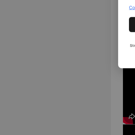
Co
St