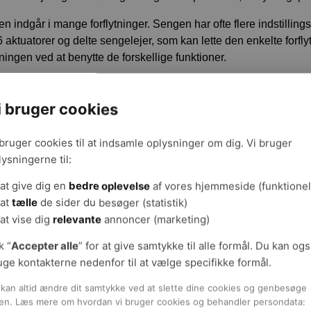
n indgår i mange forflytninger. Sengen har ofte flere indstillings
6 aktuatorer og delte sengelejer, som kan lette den enkelte forflyt
tningen ved at benytte de forskellige funktioner.
overblik over hjælpemidler og deres funktioner her
.
i bruger cookies
film om risikable situationer
 bruger cookies til at indsamle oplysninger om dig. Vi bruger
or ser du 5 små film, som viser nogle af de situationer, hvor risik
lysningerne til:
ndelse med forflytninger. De beskriver
standardsituationer og kan
ytningsalgoritmerne
. Brug videoerne for eksempel:
at give dig en
bedre oplevelse
af vores hjemmeside (funktionel
at
tælle
de sider du besøger (statistik)
 forflytningsundervisningen enten på arbejdspladsen eller på k
at vise dig
relevante
annoncer (marketing)
å personalemøder, hvor I har forflytningstemaet på
 det tværfaglige team for at få fx fælles sprog om forflytning
k “
Accepter alle
” for at give samtykke til alle formål. Du kan og
ller hvor det nu passer bedst ind.
uge kontakterne nedenfor til at vælge specifikke formål.
kan altid ændre dit samtykke ved at slette dine cookies og genbesøge
mene
en. Læs mere om hvordan vi bruger cookies og behandler persondata: