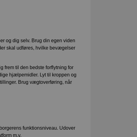
er og dig selv. Brug din egen viden
ng der skal udføres, hvilke bevægelser
g frem til den bedste forflytning for
ge hjælpemidler. Lyt til kroppen og
llinger. Brug vægtoverføring, når
er borgerens funktionsniveau. Udover
atform m.v.