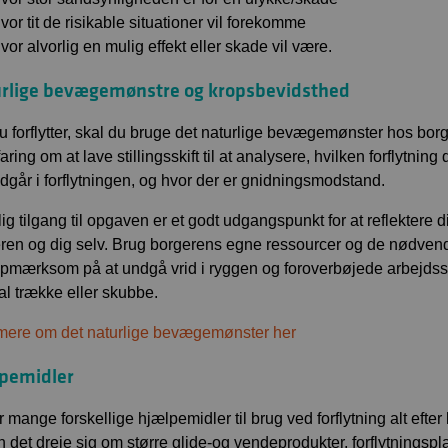
vor tit de risikable situationer vil forekomme
vor alvorlig en mulig effekt eller skade vil være.
rlige bevægemønstre og kropsbevidsthed
u forflytter, skal du bruge det naturlige bevægemønster hos borg
aring om at lave stillingsskift til at analysere, hvilken forflytni
ndgår i forflytningen, og hvor der er gnidningsmodstand.
ig tilgang til opgaven er et godt udgangspunkt for at reflektere di
ren og dig selv. Brug borgerens egne ressourcer og de nødvendi
pmærksom på at undgå vrid i ryggen og foroverbøjede arbejdssti
al trække eller skubbe.
ere om det naturlige bevægemønster her
pemidler
r mange forskellige hjælpemidler til brug ved forflytning alt eft
kan det dreje sig om større glide-og vendeprodukter, forflytningspl