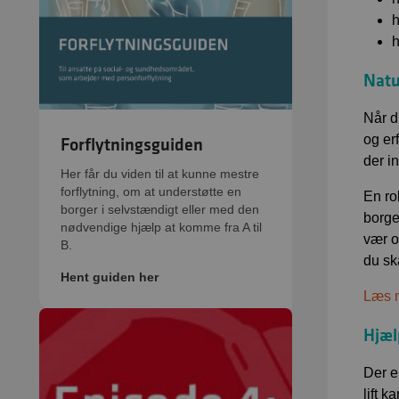
h
h
Natu
Når d
og erf
Forflytningsguiden
der i
Her får du viden til at kunne mestre
forflytning, om at understøtte en
En rol
borger i selvstændigt eller med den
borge
nødvendige hjælp at komme fra A til
vær o
B.
du sk
Hent guiden her
Læs m
Hjæl
Der e
lift 