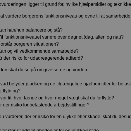
ovurderingen ligger til grund for, hvilke hjælpemidler og teknikker
al vurdere borgerens funktionsniveau og evne til at samarbejde
an han/hun balancere og stå?
il funktionsniveauet variere over døgnet (dag, aften og nat)?
orstår borgeren situationen?
Kan og vil vedkommende samarbejde?
r der risiko for udadreagerende adfærd?
en skal du se på omgivelserne og vurdere
vad betyder pladsen og de tilgængelige hjælpemidler for belast
orflytning?
vor tit, hvor længe og hvor meget vægt skal du forflytte?
r der risiko for belastende arbejdsstillinger?
du vurderer, der er risiko for en ulykke eller skade, skal du des
vor stor sandsynligheden er for en ulykke/skade