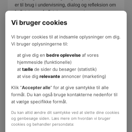
er til brug i undervisning, dialog og refleksion om
forflytning og forflytningsopgaver i
medarbejdergrupper, med elever og studerende,
Vi bruger cookies
sammen med forflytningsvejleder, underviser
eller anden ressourceperson.
Vi bruger cookies til at indsamle oplysninger om dig.
Vi bruger oplysningerne til:
at give dig en
bedre oplevelse
af vores
hjemmeside (funktionelle)
Forflytning af personer
at
tælle
de sider du besøger (statistik)
Forflytningsguides
at vise dig
relevante
annoncer (marketing)
Forflyt med omtanke
Klik “
Accepter alle
” for at give samtykke til alle
Forflytningsteknik
formål. Du kan også bruge kontakterne nedenfor til
Fem film: Risikovurdering ved forflytning
at vælge specifikke formål.
Forflytning af borgere med demens
Forflytning af bariatriske borgere
Du kan altid ændre dit samtykke ved at slette dine cookies
Undgå trykskader
og genbesøge siden. Læs mere om hvordan vi bruger
cookies og behandler persondata:
Forflytningskultur
Oplæring og instruktion