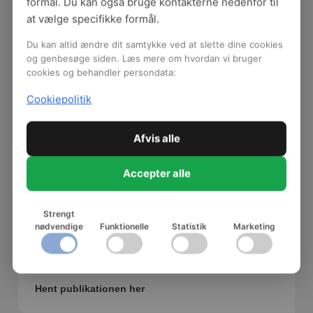
formål. Du kan også bruge kontakterne nedenfor til
at vælge specifikke formål.
Du kan altid ændre dit samtykke ved at slette dine cookies
og genbesøge siden. Læs mere om hvordan vi bruger
cookies og behandler persondata:
Cookiepolitik
Afvis alle
Accepter alle
Godt arbejdsmiljø i det gode køkken
Strengt
nødvendige
Funktionelle
Statistik
Marketing
Få gode råd og anvisninger om byggeri og indretning
af mindre køkkener i daginstitutioner, plejeboliger,
leve- og bo-miljøer m.v.
Hent publikationen her