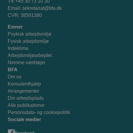
Tlf: +45 30 73 10 30
Email:
sekretariat@bfa.dk
CVR: 38501380
Emner
Psykisk arbejdsmiljø
Fysisk arbejdsmiljø
Indeklima
Arbejdsmiljøarbejdet
Nemme værktøjer
BFA
Om os
Konsulenthjælp
Arrangementer
Din arbejdsplads
Alle publikationer
Personsdata- og cookiepolitik
Sociale medier
Facebook