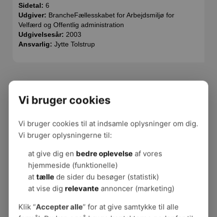
Sidetal:
6
Udgiver:
BrancheFællesskabet for Arbejdsmiljø for
Velfærd og Offentlig administration
Udgivelsesår:
2003
Ansvarlig:
Jytte Tolstrup
Vi bruger cookies
Ergonomi på din arbejdsplads
Undervisning
Vi bruger cookies til at indsamle oplysninger om dig.
Pædagogisk arbejde
Vi bruger oplysningerne til:
Variation på kontoret
Rengøring
at give dig en
bedre oplevelse
af vores
Køkkenarbejde
hjemmeside (funktionelle)
Teknisk servicearbejde
at
tælle
de sider du besøger (statistik)
Sygehusbehandling i hjemmet
at vise dig
relevante
annoncer (marketing)
Publikationer - Ergonomi
Klik “
Accepter alle
” for at give samtykke til alle
Fem anbefalinger til skærmarbejdspladsen