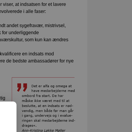
viser, at indsatsen for et lavere
volverede i alle faser:
ndt andet sygefravær, mistrivsel,
k for underliggende
raværskultur, som kun kan ændres
 kvalificere en indsats mod
 være de bedste ambassadører for nye
tig
ndig,
tsen
å