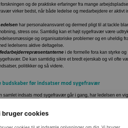
forskningen og de praktiske erfaringer fra mange arbejdspladser 
ravær virker bedst, når både ledelse og medarbejdere er aktivt in
Ledelsen
har personaleansvaret og dermed pligt til at tackle bla
obning, stress osv. Samtidig kan et højt sygefravær være udtry
edelsesmæssige og organisatoriske problemer og en uheldig f
ed ledelsens aktive deltagelse.
Medarbejderrepræsentanterne
i de formelle fora kan styrke og
ygefravær. De kan samtidig sikre et bredt ejerskab og vil ofte
ndsatser, politikker og så videre.
e budskaber før indsatser mod sygefravær
n samlet indsats mod sygefravær går i gang, har ledelsen en vig
e i at formulere de gode argumenter for, at en indsats er nødve
 klar og forståelig beskrivelse af de metoder og mål, som indsa
i bruger cookies
ærer.
 bruger cookies til at indsamle oplysninger om dig. Vi bruger
ør ske i tæt samarbejde med medarbejdernes repræsentanter, s