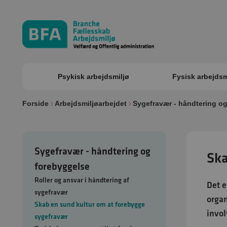
Psykisk arbejdsmiljø
Fysisk arbejdsm
Forside
Arbejdsmiljøarbejdet
Sygefravær - håndtering o
Sygefravær - håndtering og
Ska
forebyggelse
Roller og ansvar i håndtering af
Det e
sygefravær
organ
Skab en sund kultur om at forebygge
invol
sygefravær