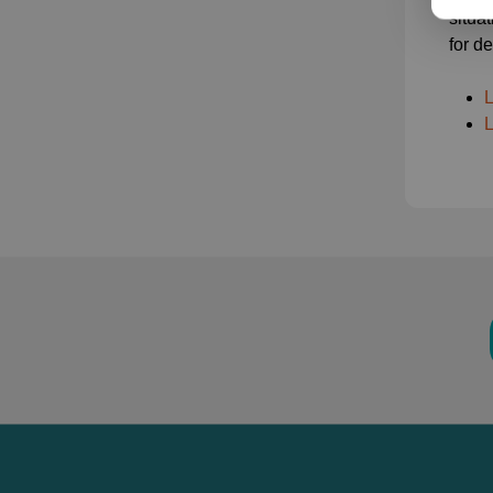
situa
for d
L
L