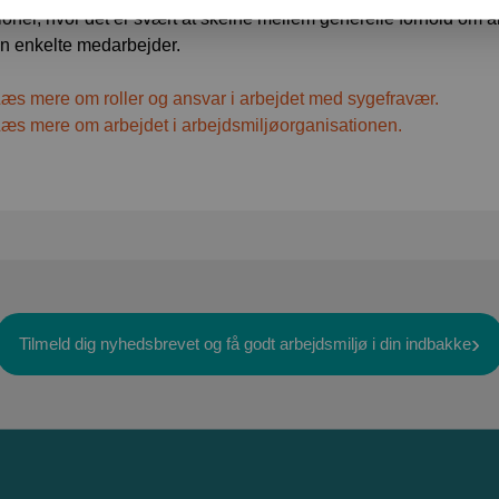
tioner, hvor det er svært at skelne mellem generelle forhold om a
en enkelte medarbejder.
æs mere om roller og ansvar i arbejdet med sygefravær.
æs mere om arbejdet i arbejdsmiljøorganisationen.
Tilmeld dig nyhedsbrevet og få godt arbejdsmiljø i din indbakke