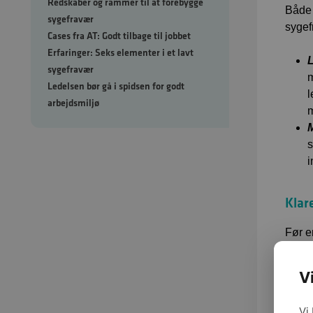
Redskaber og rammer til at forebygge
Både 
sygefravær
sygef
Cases fra AT: Godt tilbage til jobbet
Erfaringer: Seks elementer i et lavt
sygefravær
m
Ledelsen bør gå i spidsen for godt
l
arbejdsmiljø
m
s
i
Klar
Før e
opgav
og en
V
indeb
Vi
Det b