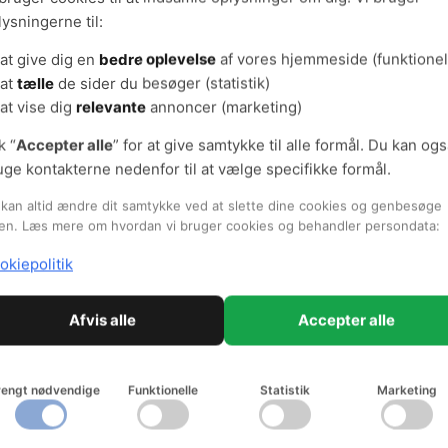
lysningerne til:
ikrer et bredt ejerskab til indsatsen.
at give dig en
bedre oplevelse
af vores hjemmeside (funktionel
inspiration til arbejdet med redskaber og rammer i forebyggelse 
at
tælle
de sider du besøger (statistik)
ravær
at vise dig
relevante
annoncer (marketing)
ler om trivsel og sundhed på arbejdspladsen
k “
Accepter alle
” for at give samtykke til alle formål. Du kan og
uge kontakterne nedenfor til at vælge specifikke formål.
agelse af medarbejderne er ikke bare en god ide - det er også e
nerne i henhold til de aftaler om sundhed og trivsel, som er in
kan altid ændre dit samtykke ved at slette dine cookies og genbesøge
ndlingsfællesskabet.
en. Læs mere om hvordan vi bruger cookies og behandler persondata:
okiepolitik
ent aftalerne samt vejledninger til, hvordan de skal anvendes.
styr på roller og ansvar
Afvis alle
Accepter alle
r vigtigt at skelne mellem ledelsens og arbejdsmiljøorganisation
ygefravær: Ledelsen har det konkrete personaleansvar, mens a
rengt nødvendige
Funktionelle
Statistik
Marketing
ret for det generelle arbejdsmiljø.
ksis er der en gråzone mellem arbejdsmiljøgruppens og lederen