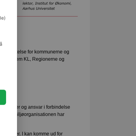
le)
af
så
n forpligtelse for kommunerne og
dgået mellem KL, Regionerne og
ens roller og ansvar i forbindelse
rbejdsmiljøorganisationen har
s opgaver. I kan komme ud for