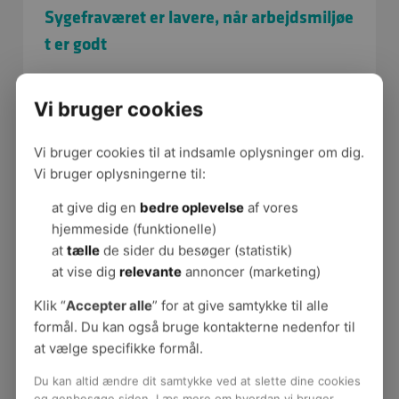
Sygefraværet er lavere, når arbejdsmiljøe
t er godt
De kontante fordele ved at sikre arbejdsmiljøet er
blandt andet beskrevet i en minihvidbog fra 2012,
Vi bruger cookies
”
Arbejdsmiljø i et toplederperspektiv
." Hvidbogen
er udgivet af BrancheFællesskabet for
Vi bruger cookies til at indsamle oplysninger om dig.
Arbejdsmiljø for Industri.
Vi bruger oplysningerne til:
at give dig en
bedre oplevelse
af vores
Hvidbogen kommer ind på, hvordan
hjemmeside (funktionelle)
sygefraværet påvirkes af arbejdsmiljøet. En
at
tælle
de sider du besøger (statistik)
undersøgelse blandt 1.728 ledere viser for
at vise dig
relevante
annoncer (marketing)
eksempel, at virksomheder med godt
arbejdsmiljø sparer fire sygedage om året pr.
Klik “
Accepter alle
” for at give samtykke til alle
medarbejder i forhold til virksomheder med
formål. Du kan også bruge kontakterne nedenfor til
dårligere arbejdsmiljø.
at vælge specifikke formål.
Og der er plads til forbedringer. 40 pct. af det
Du kan altid ændre dit samtykke ved at slette dine cookies
og genbesøge siden. Læs mere om hvordan vi bruger