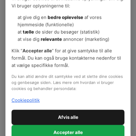
Velfærd og Offentlig administration
Vi bruger oplysningerne til:
Udgivelsesår:
2017
Forfatter:
TeamArbejdsliv
at give dig en
bedre oplevelse
af vores
Ansvarlig:
Jytte Tolstrup
hjemmeside (funktionelle)
at
tælle
de sider du besøger (statistik)
at vise dig
relevante
annoncer (marketing)
Her kan I hente alt det, som I har brug for til at
Klik “
Accepter alle
” for at give samtykke til alle
forebygge fald- og snubleulykker i dag- og
formål. Du kan også bruge kontakterne nedenfor til
fritidstilbud:
at vælge specifikke formål.
Plakat: Typiske fald- og snuble ulykker A3
Du kan altid ændre dit samtykke ved at slette dine cookies
Enkle metoder: Få øje på risikofaktorer
og genbesøge siden. Læs mere om hvordan vi bruger
Enkle metoder: Find løsninger, som forebygger
cookies og behandler persondata:
faldulykker
Cookiepolitik
Vejledning: Gode råd til indsats og proces
Afvis alle
Accepter alle