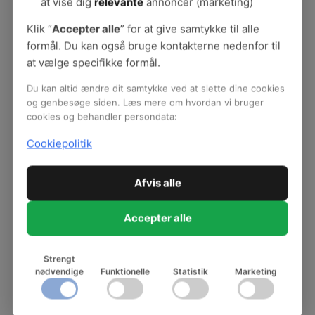
at vise dig
relevante
annoncer (marketing)
Læs mere om db på godtarbejdsmiljø.dk her.
Klik “
Accepter alle
” for at give samtykke til alle
Akustik og efterklang
formål. Du kan også bruge kontakterne nedenfor til
at vælge specifikke formål.
Akustikken i et rum har stor betydning for
støjbelastningen. Et rums akustik beskrives som
Du kan altid ændre dit samtykke ved at slette dine cookies
regel ved dets efterklangstid og er udtryk for, hvor
og genbesøge siden. Læs mere om hvordan vi bruger
cookies og behandler persondata:
mange sekunder lyden er om at falde 60 dB, efter
at lydkilden er afbrudt. Efterklangstiden afhænger
Cookiepolitik
af rummets størrelse og mængden af
absorberende materialer. Normalt bør
Afvis alle
efterklangen ikke være længere end 0,5-0,8
sekunder om at falde med 60 dB.
Accepter alle
Strengt
nødvendige
Funktionelle
Statistik
Marketing
Måling af indeklima
Måling af luftens kvalitet