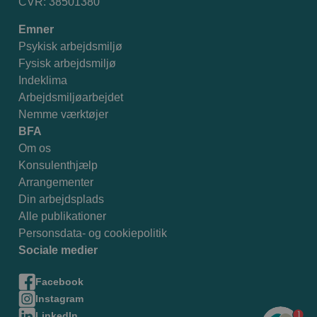
CVR: 38501380
Emner
Psykisk arbejdsmiljø
Fysisk arbejdsmiljø
Indeklima
Arbejdsmiljøarbejdet
Nemme værktøjer
BFA
Om os
Konsulenthjælp
Arrangementer
Din arbejdsplads
Alle publikationer
Personsdata- og cookiepolitik
Sociale medier
Facebook
Instagram
1
LinkedIn