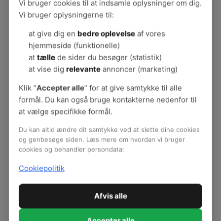
Forflytningsguides
Vi bruger cookies til at indsamle oplysninger om dig.
Forflyt med omtanke
Vi bruger oplysningerne til:
Forflytningsteknik
at give dig en
bedre oplevelse
af vores
Fem film: Risikovurdering ved forflytning
hjemmeside (funktionelle)
Forflytning af borgere med demens
at
tælle
de sider du besøger (statistik)
Forflytning af bariatriske borgere
at vise dig
relevante
annoncer (marketing)
Undgå trykskader
Forflytningskultur
Klik “
Accepter alle
” for at give samtykke til alle
Oplæring og instruktion
formål. Du kan også bruge kontakterne nedenfor til
Lav et projekt om god forflytningspraksis
at vælge specifikke formål.
Indretning og pladskrav
Du kan altid ændre dit samtykke ved at slette dine cookies
Brug og pas hjælpemidlerne rigtigt
og genbesøge siden. Læs mere om hvordan vi bruger
Indkøb og valg af nye hjælpemidler
cookies og behandler persondata:
Cases om at ændre forflytningspraksis
Love og regler om forflytning
Cookiepolitik
Publikationer - Forflytning
Afvis alle
Accepter alle