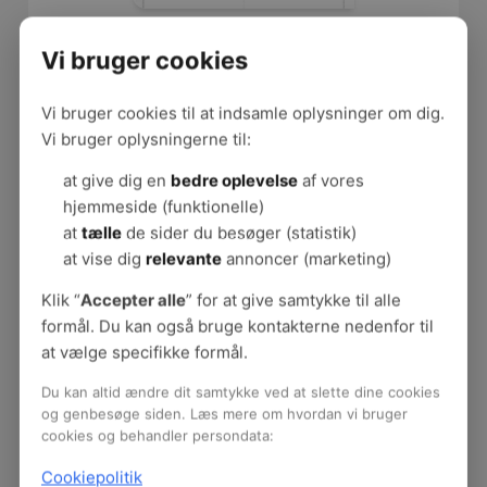
Vi bruger cookies
Hent materialet (åbnes i nyt vindue)
Hent digitalt materiale (gratis)
Vi bruger cookies til at indsamle oplysninger om dig.
Vi bruger oplysningerne til:
Hent trykklart digitalt materiale med
skæremærker (gratis)
at give dig en
bedre oplevelse
af vores
hjemmeside (funktionelle)
Fakta om materialet
at
tælle
de sider du besøger (statistik)
at vise dig
relevante
annoncer (marketing)
Type:
Dialogkort
Emne:
Lederens trivsel
Klik “
Accepter alle
” for at give samtykke til alle
Målgruppe:
Ledere
formål. Du kan også bruge kontakterne nedenfor til
Sidetal:
32
at vælge specifikke formål.
Udgivelsesår:
2024
Ansvarlig:
Lise Keller
Du kan altid ændre dit samtykke ved at slette dine cookies
og genbesøge siden. Læs mere om hvordan vi bruger
cookies og behandler persondata:
Cookiepolitik