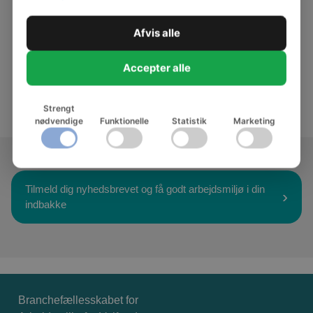
Lederens egen trivsel
Dialogkort om ledertrivsel
Afvis alle
Styrk dit netværk som leder
To materialer om sparring for ledere
Accepter alle
Alle publikationer - Lederens trivsel
Strengt
nødvendige
Funktionelle
Statistik
Marketing
Tilmeld dig nyhedsbrevet og få godt arbejdsmiljø i din
indbakke
Branchefællesskabet for