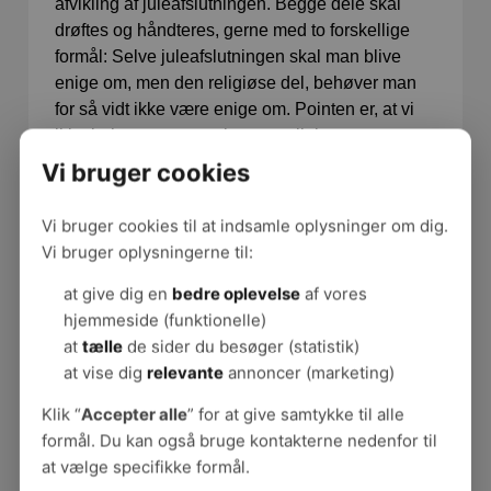
afvikling af juleafslutningen. Begge dele skal
drøftes og håndteres, gerne med to forskellige
formål: Selve juleafslutningen skal man blive
enige om, men den religiøse del, behøver man
for så vidt ikke være enige om. Pointen er, at vi
ikke behøver være enige om religiøse
forestillinger og politiske standpunkter, men kan
Vi bruger cookies
arbejde sammen, når vi respekterer hinandens
forskelligheder, som ikke betyder noget for vores
Vi bruger cookies til at indsamle oplysninger om dig.
daglige fælles praksis. Vi kan også blive beriget
Vi bruger oplysningerne til:
af at høre om og forstå, hvordan livet og døden
at give dig en
bedre oplevelse
af vores
bliver opfattet og symboliseret i forskellige
hjemmeside (funktionelle)
religioner. Eller hvordan et politisk standpunkt
at
tælle
de sider du besøger (statistik)
kan være forskelligt fra ens eget. Eller at man
at vise dig
relevante
annoncer (marketing)
holder med et andet fodboldhold. Den tolerance
af forskellige opfattelser kan både udvide vores
Klik “
Accepter alle
” for at give samtykke til alle
verdensbillede og evne til at respektere
formål. Du kan også bruge kontakterne nedenfor til
forskellighed og til at skabe enighed om den
at vælge specifikke formål.
konkrete gennemførelse af juleafslutningen på