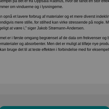
sempel på det er fra Uppsala Rådhus, hvor de fandt en stor effekt
mmer om vinduerne og i lysningerne.
an opnå et lavere forbrug af materialer og et mere diverst indekl
ndigvis mere stille, for stilhed kan virke stressende på nogle
eligt at være i,” siger Jakob Strømann-Andersen.
met er i første omgang begrænset af de data om frekvenser og b
materialer og absorbenter. Men det er muligt at tilføje nye pr
kan bruge det til at teste effekten i forbindelse med for eksempe