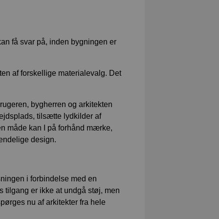
kan få svar på, inden bygningen er
en af forskellige materialevalg. Det
brugeren, bygherren og arkitekten
jdsplads, tilsætte lydkilder af
 den måde kan I på forhånd mærke,
 endelige design.
sningen i forbindelse med en
s tilgang er ikke at undgå støj, men
pørges nu af arkitekter fra hele