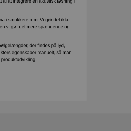
 af at integrere en akustisk løsning i
ima i smukkere rum. Vi gør det ikke
. Men vi gør det mere spændende og
ølgelængder, der findes på lyd,
odukters egenskaber manuelt, så man
l produktudvikling.