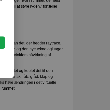
il at vælge, hvor i rummet, de helst
uren til at styre lyden,” fortæller
ruger man det, der hedder raytrace,
r bølger, og den nye teknologi tager
ialer og vinklers påvirkning af
esultatet og koblet det til den
er som snak, råb, gråd, klap og
ks høre ændringen i det virtuelle
 i rummet.