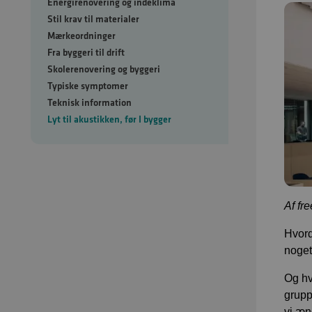
Energirenovering og indeklima
Stil krav til materialer
Mærkeordninger
Fra byggeri til drift
Skolerenovering og byggeri
Typiske symptomer
Teknisk information
Lyt til akustikken, før I bygger
Af fr
Hvord
noget
Og hv
grupp
vi æn