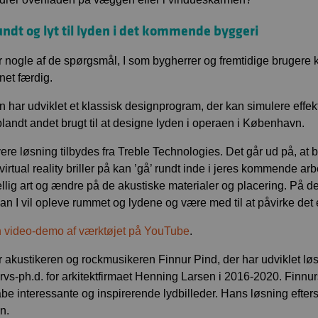
undt og lyt til lyden i det kommende byggeri
r nogle af de spørgsmål, I som bygherrer og fremtidige brugere 
net færdig.
 har udviklet et klassisk designprogram, der kan simulere effekt
blandt andet brugt til at designe lyden i operaen i København.
ere løsning tilbydes fra Treble Technologies. Det går ud på, at 
irtual reality briller på kan ’gå’ rundt inde i jeres kommende arbe
ellig art og ændre på de akustiske materialer og placering. På
an I vil opleve rummet og lydene og være med til at påvirke det
 video-demo af værktøjet på YouTube
.
r akustikeren og rockmusikeren Finnur Pind, der har udviklet lø
rvs-ph.d. for arkitektfirmaet Henning Larsen i 2016-2020. Finnur
abe interessante og inspirerende lydbilleder. Hans løsning efters
n.