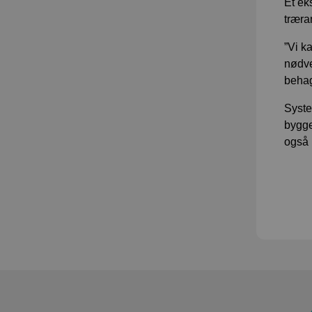
Et ek
træra
”Vi k
nødve
behag
Syste
bygge
også 