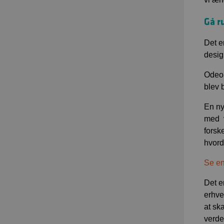
Gå r
Det e
desig
Odeon
blev 
En ny
med v
forsk
hvord
Se en
Det e
erhve
at sk
verde