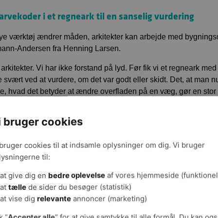
farvekoder i et regneark til en sanselig vurdering
ye værktøj ændrer måden, arkitekter kan arbejde med bygningsd
ann-Andersen fra Henning Larsen.
r arkitekter. Vi har ikke forstand på lyd. Før fik vi et regneark me
 svært ved at vurdere, om det var godt eller skidt. Det, at man n
, hvad det betyder at ændre overfladen på en væg, gør en stor fo
n værktøj, som gør det muligt ikke kun at designe med øjnene, 
i bruger cookies
rker designet af kontoret og universitetet
 bruger cookies til at indsamle oplysninger om dig. Vi bruger
ng Larsen har brugt teknologien til flere opgaver. For eksempel 
lysningerne til:
rsitetsbyggeri i Ohio om, at det var bedre med lydabsorberend
at give dig en
bedre oplevelse
af vores hjemmeside (funktionel
 de skulle bygge et åbent kontormiljø i Danmark, fik brugerne br
at
tælle
de sider du besøger (statistik)
ne deres egen arbejdsplads.
at vise dig
relevante
annoncer (marketing)
e bliver stimuleret af at kunne høre kolleger snakke, og andre ha
k “
Accepter alle
” for at give samtykke til alle formål. Du kan og