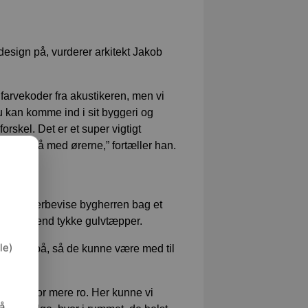
esign på, vurderer arkitekt Jakob
d farvekoder fra akustikeren, men vi
u kan komme ind i sit byggeri og
rskel. Det er et super vigtigt
men også med ørerne,” fortæller han.
til at overbevise bygherren bag et
e vægge end tykke gulvtæpper.
le)
illerne på, så de kunne være med til
r brug for mere ro. Her kunne vi
så