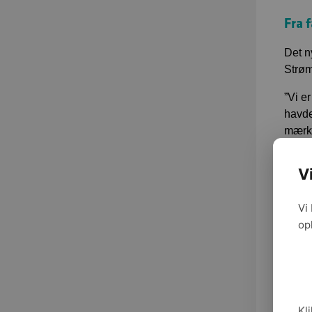
Fra 
Det n
Strøm
”Vi e
havde
mærke
desig
V
Påvi
Vi
Henni
op
unive
Og da
desig
”Nogl
Kli