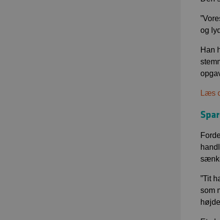
”Vore
og ly
Han h
stemm
opgav
Læs o
Spar
Forde
handl
sænke
”Tit h
som m
højde