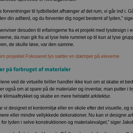
s forventninger til lydbilledet afhænger af det rum, vi går ind i. G
den din adfærd, og du forventer dig noget bestemt af lyden,” s
enviser desuden til erfaringerne fra et projekt med lysdesign 
erne, da man gik fra at lyse hele rummet op til kun at lyse g
en, de skulle løse, var den samme.
m projektet Fokuseret lys sætter en dæmper på eleverne
er på forbruget af materialer
lene ved de virtuelle briller handler ikke kun om at skabe et bed
er også om at spare på de materialer og inventar, man putter i b
 klimaaftrykket og skabe en mere helstøbt arkitektur.
ar vi designet et kontormiljø eller en skole efter det visuelle, og så
ere eller mindre vellykkede dekorationer. Nu kan vi designe ark
 for lyden i selve konstruktionen og materialevalget,” siger J