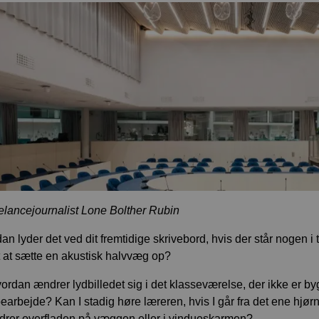
eelancejournalist Lone Bolther Rubin
an lyder det ved dit fremtidige skrivebord, hvis der står nogen
 at sætte en akustisk halvvæg op?
ordan ændrer lydbilledet sig i det klasseværelse, der ikke er by
earbejde? Kan I stadig høre læreren, hvis I går fra det ene hjørn
drer overfladen på væggen eller i vindueskarmen?