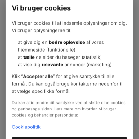
sunde øjne.
Vi bruger cookies
Tema om øjenirritation
Vi bruger cookies til at indsamle oplysninger om dig.
Forebyg statisk elektricitet
Vi bruger oplysningerne til:
at give dig en
bedre oplevelse
af vores
En anden konsekvens af tør luft er statisk
hjemmeside (funktionelle)
elektricitet. Men også i forhold til statisk
at
tælle
de sider du besøger (statistik)
elektricitet er der en lang række faktorer ud over
at vise dig
relevante
annoncer (marketing)
den lave relative fugtighed, der har indflydelse på
graden af den statiske elektricitet. Disse faktorer
Klik “
Accepter alle
” for at give samtykke til alle
og gode råd til at tage hånd om den statiske
formål. Du kan også bruge kontakterne nedenfor til
elektricitet finder du i vores tema om statisk
at vælge specifikke formål.
elektricitet.
Du kan altid ændre dit samtykke ved at slette dine cookies
Tema om statisk elektricitet
og genbesøge siden. Læs mere om hvordan vi bruger
cookies og behandler persondata:
Bagsiden af medaljen
Cookiepolitik
Det er dog også sådan, at når den relative