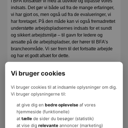
I BFA fortsætter vi med at udvikle og tilpasse vores
indsats. Det gør vi både ud fra de mange erfaringer,
vi har gjort os, men også ud fra de evalueringer, vi
har foretaget. På den måde kan vi også fremadrettet
understøtte arbejdspladsernes indsats for et sundt
og sikkert arbejdsmiljø – til gavn for ledere og
ansatte på de arbejdspladser, der hører til BFA’s
brancheområde. Vi ser frem til det fortsatte arbejde
og har et godt afsæt for dette.
Vi bruger cookies
Vi bruger cookies til at indsamle oplysninger om dig.
Vi bruger oplysningerne til:
at give dig en
bedre oplevelse
af vores
hjemmeside (funktionelle)
at
tælle
de sider du besøger (statistik)
at vise dig
relevante
annoncer (marketing)