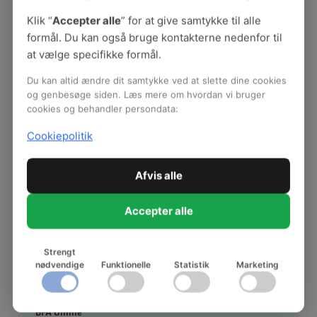
Klik “
Accepter alle
” for at give samtykke til alle
formål. Du kan også bruge kontakterne nedenfor til
at vælge specifikke formål.
Du kan altid ændre dit samtykke ved at slette dine cookies
Hent materialet (åbnes i nyt vindue)
og genbesøge siden. Læs mere om hvordan vi bruger
cookies og behandler persondata:
Hent digitalt materiale (gratis)
Cookiepolitik
Afvis alle
Om BFA Velfærd og Offentlig
administration
Accepter alle
Om BFA
Hjælp BFA med at blive bedre
Strengt
Deltagende organisationer
nødvendige
Funktionelle
Statistik
Marketing
Forretningsudvalget
Referater fra rådsmøder
BFA Online