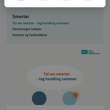
Smerter
Tal om smerter - tag handling sammen
Flerstrenget indsats
Smerter og fastholdelse