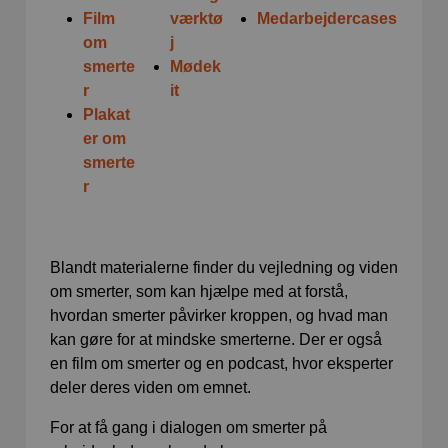
Film
værktø
Medarbejdercases
om
j
smerte
Mødek
r
it
Plakat
er om
smerte
r
Blandt materialerne finder du vejledning og viden
om smerter, som kan hjælpe med at forstå,
hvordan smerter påvirker kroppen, og hvad man
kan gøre for at mindske smerterne. Der er også
en film om smerter og en podcast, hvor eksperter
deler deres viden om emnet.
For at få gang i dialogen om smerter på