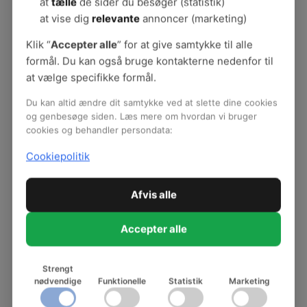
at
tælle
de sider du besøger (statistik)
største årsager til sygefravær og tidlig
at vise dig
relevante
annoncer (marketing)
tilbagetrækning fra arbejdsmarkedet.
Klik “
Accepter alle
” for at give samtykke til alle
Hvad
er smerter?
formål. Du kan også bruge kontakterne nedenfor til
at vælge specifikke formål.
Smerter er en sanseoplevelse, som skabes i
hjernen. Smerter kan være forbigående eller
Du kan altid ændre dit samtykke ved at slette dine cookies
tilbagevendende. Selv om smerter føles
og genbesøge siden. Læs mere om hvordan vi bruger
ubehagelige, er de ikke altid farlige, og man kan
cookies og behandler persondata:
godt have ondt uden at have en skade.
Cookiepolitik
Smerter opleves individuelt og påvirkes af
forskellige faktorer i et samspil mellem
Afvis alle
biologiske, psykologiske og sociale faktorer.
Samspillet mellem disse faktorer har væsentlig
Accepter alle
betydning for den enkeltes smerteoplevelse.
Strengt
nødvendige
Funktionelle
Statistik
Marketing