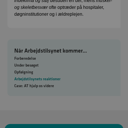
indeklima og støj
desuden en del, mens
muskel-
og skeletbesvær
ofte optræder på hospitaler,
døgninstitutioner og i ældreplejen.
Når Arbejdstilsynet kommer...
Forberedelse
Under besøget
Opfølgning
Arbejdstilsynets reaktioner
Case: AT hjalp os videre