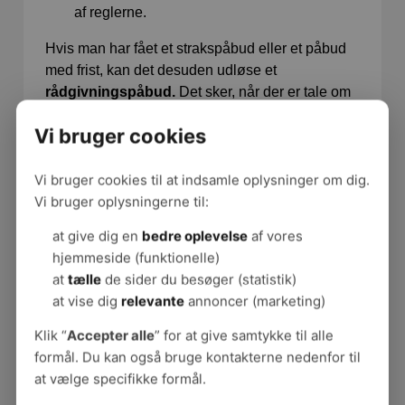
af reglerne.
Hvis man har fået et strakspåbud eller et påbud
med frist, kan det desuden udløse et
rådgivningspåbud.
Det sker, når der er tale om
et alvorligt eller komplekst problem, som er
Vi bruger cookies
vanskeligt at løse - fx omkring psykisk
arbejdsmiljø, indeklima, støj eller forflytninger. I
Vi bruger cookies til at indsamle oplysninger om dig.
skal så bruge et autoriseret rådgivningsfirma til at
Vi bruger oplysningerne til:
forebygge og løse problemerne.
at give dig en
bedre oplevelse
af vores
Smiley-ordningen er nedlagt
hjemmeside (funktionelle)
Siden februar 2024 er den tidligere
at
tælle
de sider du besøger (statistik)
smileyordning i Arbejdstilsynet erstattet af en ny
at vise dig
relevante
annoncer (marketing)
og mere retvisende og faktabaseret ordning. Det
Klik “
Accepter alle
” for at give samtykke til alle
betyder, at virksomheder ikke længere bliver
formål. Du kan også bruge kontakterne nedenfor til
tildelt en rød, gul eller grøn smiley efter et
at vælge specifikke formål.
tilsynsbesøg.