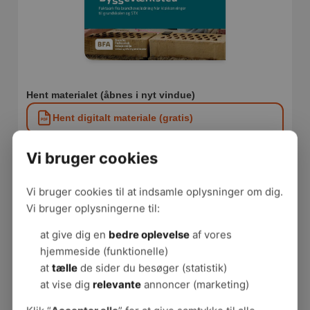
Hent materialet (åbnes i nyt vindue)
Hent digitalt materiale (gratis)
Hent trykklart digitalt materiale med
Vi bruger cookies
skæremærker (gratis)
Vi bruger cookies til at indsamle oplysninger om dig.
Fakta om materialet
Vi bruger oplysningerne til:
Type:
Faktaark
at give dig en
bedre oplevelse
af vores
Arbejdspladstype:
Undervisning
Emne:
Byggeri og indretning
hjemmeside (funktionelle)
Målgruppe:
Alle medarbejdere
at
tælle
de sider du besøger (statistik)
Sidetal:
3
at vise dig
relevante
annoncer (marketing)
Udgiver:
BrancheFællesskabet for Arbejdsmiljø for
Velfærd og Offentlig administration