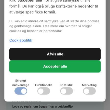
Klik “
Accepter alle
” for at give samtykke til alle
Udgivelsesår:
2012
formål. Du kan også bruge kontakterne nedenfor til
Opdateret dato:
2024
at vælge specifikke formål.
Ansvarlig:
Susanne Nilherd Halle
Du kan altid ændre dit samtykke ved at slette dine cookies
og genbesøge siden. Læs mere om hvordan vi bruger
cookies og behandler persondata:
Særligt ved byggeri af skoler og
Cookiepolitik
daginstitutioner
Afvis alle
Se hele temaet
Accepter alle
Arbejdsmiljøorganisationen i
Strengt
nødvendige
Funktionelle
Statistik
Marketing
byggeprocesser
Den gode byggeproces
APV i de nye lokaler
Love og regler om byggeri og arbejdsmiljø