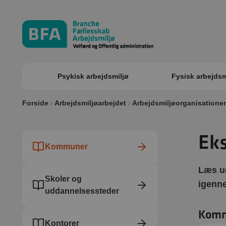
Psykisk arbejdsmiljø
Fysisk arbejdsm
Forside
Arbejdsmiljøarbejdet
Arbejdsmiljøorganisatione
Eks
Kommuner
Læs ud
Skoler og
igenne
uddannelsessteder
Kom
Kontorer