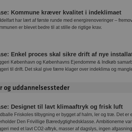
se: Kommune kræver kvalitet i indeklimaet
delfart har lært af første runde med energirenoveringer – fremove
munen er blevet bedre til at stille de rigtige krav.
se: Enkel proces skal sikre drift af nye installa
ggeri København og Københavns Ejendomme & Indkøb samarbej
geri til drift. Det skal give færre klager over indeklima og mangle
r og uddannelsessteder
se: Designet til lavt klimaaftryk og frisk luft
dballe Friskoles tilbygning er bygget af halm, ler og træ. Det er
rholder Den Frivillige Bæredygtighedsklasse. Ambitionerne var e
geri med et lavt CO2-aftryk, masser af dagslys, ingen afgasninger o