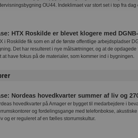
ervisningsbygning OU44. Indeklimaet var stort set i top fra dag 
se: HTX Roskilde er blevet klogere med DGNB-
 i Roskilde fik som en af de første offentlige arbejdspladser DG
ning. Det har resulteret i nye målsætninger, og at de opdagede f
t at have fokus på de materialer, som kommer ind i bygningen.
rer
se: Nordeas hovedkvarter summer af liv og 27
deas hovedkvarter på Amager er bygget til medarbejdere i bev
rrumskontorer og fordelingsgange med telefonbokse, akustisk
liv og er reguleret af en fælles storrumskultur.