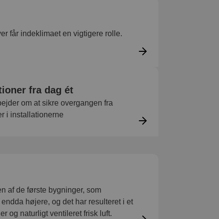
r får indeklimaet en vigtigere rolle.
tioner fra dag ét
der om at sikre overgangen fra
r i installationerne
 en af de første bygninger, som
ndda højere, og det har resulteret i et
g naturligt ventileret frisk luft.