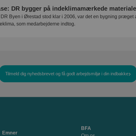
se: DR bygger på indeklimamærkede materiale
DR Byen i Ørestad stod klar i 2006, var det en bygning præget 
eklima, som medarbejderne indtog.
Tilmeld dig nyhedsbrevet og få godt arbejdsmiljø i din indbakke
BFA
Emner
Om os