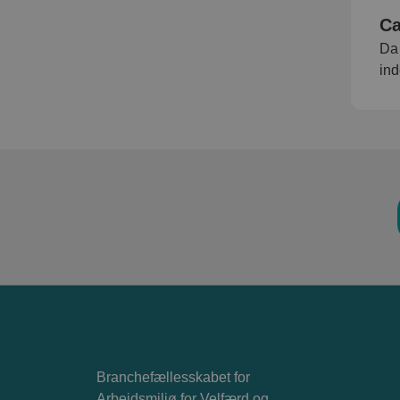
Ca
Da 
ind
Branchefællesskabet for
Arbejdsmiljø for Velfærd og