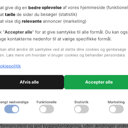
ejdsmiljø er tænkt ind helt fra starten.
at give dig en
bedre oplevelse
af vores hjemmeside (funktionel
at
tælle
de sider du besøger (statistik)
at vise dig
relevante
annoncer (marketing)
se: Vellykket proces for byggeri af nyt gymna
k “
Accepter alle
” for at give samtykke til alle formål. Du kan og
stad Gymnasium i København er planlagt og projekteret længe f
uge kontakterne nedenfor til at vælge specifikke formål.
 til stede. Derfor har Københavns Kommune lavet et stort forarbej
kan altid ændre dit samtykke ved at slette dine cookies og genbesøge
nyeste pædagogiske visioner og de nyeste krav og ønsker fra d
en. Læs mere om hvordan vi bruger cookies og behandler persondata:
okiepolitik
se: Nu kan lærerne tage jakken af om vinteren
Afvis alle
Accepter alle
ventilation og temperaturstyring på Skovlunde Skole i Ballerup 
ver og lærere. Skolen har valgt central løsning for at kunne ud
rengt nødvendige
Funktionelle
Statistik
Marketing
se: SDU fik endelig en ny bygning – helt uden
formancetest og god byggeplanlægning, uden ændringer underve