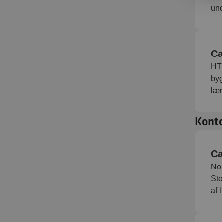
und
Ca
HTX
byg
lær
Konto
Ca
Nor
Sto
af 