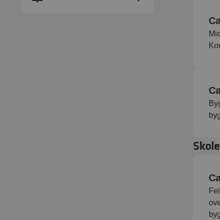
Ca
Mid
Kom
Ca
By
byg
Skole
Ca
Fel
ove
byg